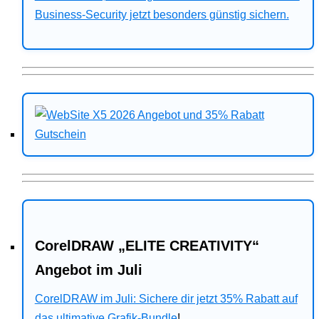
Business-Security jetzt besonders günstig sichern.
CorelDRAW „ELITE CREATIVITY“
Angebot im Juli
CorelDRAW im Juli: Sichere dir jetzt 35% Rabatt auf
das ultimative Grafik-Bundle
!