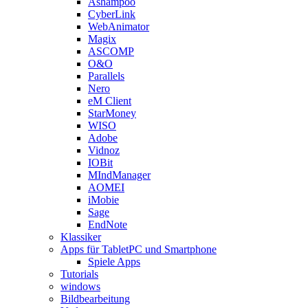
Ashampoo
CyberLink
WebAnimator
Magix
ASCOMP
O&O
Parallels
Nero
eM Client
StarMoney
WISO
Adobe
Vidnoz
IOBit
MIndManager
AOMEI
iMobie
Sage
EndNote
Klassiker
Apps für TabletPC und Smartphone
Spiele Apps
Tutorials
windows
Bildbearbeitung