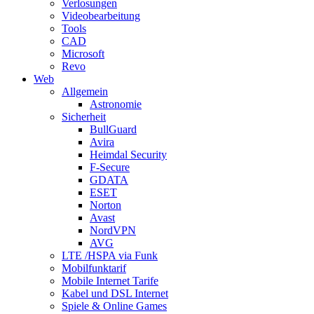
Verlosungen
Videobearbeitung
Tools
CAD
Microsoft
Revo
Web
Allgemein
Astronomie
Sicherheit
BullGuard
Avira
Heimdal Security
F-Secure
GDATA
ESET
Norton
Avast
NordVPN
AVG
LTE /HSPA via Funk
Mobilfunktarif
Mobile Internet Tarife
Kabel und DSL Internet
Spiele & Online Games