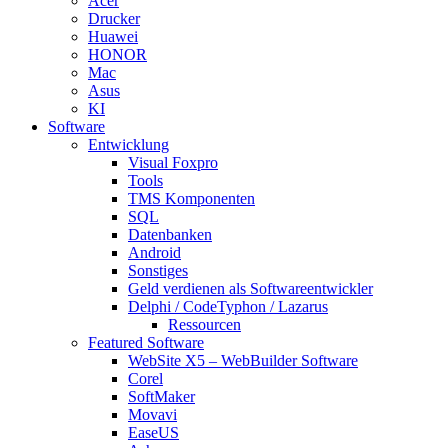
Acer
Drucker
Huawei
HONOR
Mac
Asus
KI
Software
Entwicklung
Visual Foxpro
Tools
TMS Komponenten
SQL
Datenbanken
Android
Sonstiges
Geld verdienen als Softwareentwickler
Delphi / CodeTyphon / Lazarus
Ressourcen
Featured Software
WebSite X5 – WebBuilder Software
Corel
SoftMaker
Movavi
EaseUS