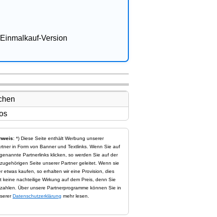
Einmalkauf-Version
nweis
: *) Diese Seite enthält Werbung unserer
rtner in Form von Banner und Textlinks. Wenn Sie auf
genannte Partnerlinks klicken, so werden Sie auf der
zugehörigen Seite unserer Partner geleitet. Wenn sie
er etwas kaufen, so erhalten wir eine Provision, dies
t keine nachteilige Wirkung auf dem Preis, denn Sie
zahlen. Über unsere Partnerprogramme können Sie in
serer
Datenschutzerklärung
mehr lesen.