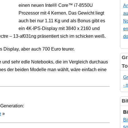
einen neuen Intel® Core™ i7-8550U
An
Prozessor mit 4 Kernen. Das Gewicht liegt
au
auch bei nur 1.11 Kg und als Bonus gibt es
No
ein 4K-IPS-Display mit 3840 x 2160 und
en
tre – 13-af031ng präsentiert sich im schicken weiß.
do
 Display, aber auch 700 Euro teurer.
Gr
 und sehr edle Notebooks, die im Vergleich durchaus
To
es der beiden Modelle man wählt, wäre einfach eine
Gr
- 
Bi
-Generation:
Bi
e
»
Bi
50