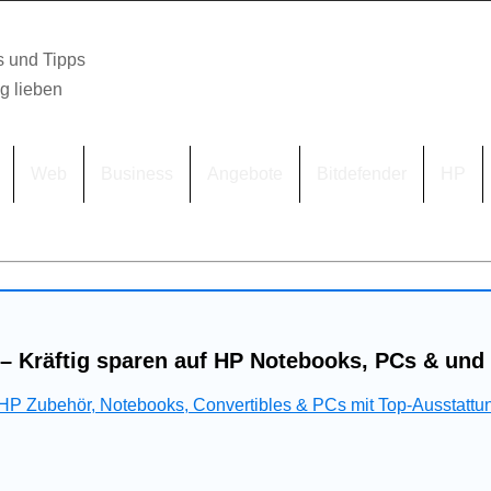
s und Tipps
lg lieben
Web
Business
Angebote
Bitdefender
HP
– Kräftig sparen auf HP Notebooks, PCs & und
 HP Zubehör, Notebooks, Convertibles & PCs mit Top-Ausstattu