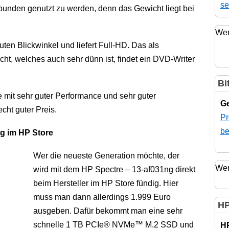
se
ebunden genutzt zu werden, denn das Gewicht liegt bei
Wer
uten Blickwinkel und liefert Full-HD. Das als
ht, welches auch sehr dünn ist, findet ein DVD-Writer
Bi
 mit sehr guter Performance und sehr guter
Ge
echt guter Preis.
Pr
be
ng im HP Store
Wer die neueste Generation möchte, der
Wer
wird mit dem HP Spectre – 13-af031ng direkt
beim Hersteller im HP Store fündig. Hier
muss man dann allerdings 1.999 Euro
HP
ausgeben. Dafür bekommt man eine sehr
schnelle 1 TB PCIe® NVMe™ M.2 SSD und
H