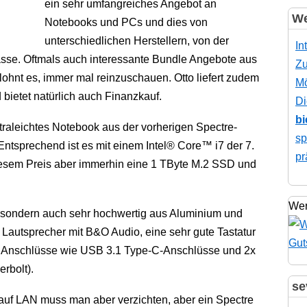
ein sehr umfangreiches Angebot an
We
Notebooks und PCs und dies von
unterschiedlichen Herstellern, von der
In
asse. Oftmals auch interessante Bundle Angebote aus
Zu
lohnt es, immer mal reinzuschauen. Otto liefert zudem
Mö
bietet natürlich auch Finanzkauf.
Di
bi
traleichtes Notebook aus der vorherigen Spectre-
sp
Entsprechend ist es mit einem Intel® Core™ i7 der 7.
pr
diesem Preis aber immerhin eine 1 TByte M.2 SSD und
Wer
, sondern auch sehr hochwertig aus Aluminium und
4 Lautsprecher mit B&O Audio, eine sehr gute Tastatur
e Anschlüsse wie USB 3.1 Type-C-Anschlüsse und 2x
rbolt).
se
auf LAN muss man aber verzichten, aber ein Spectre