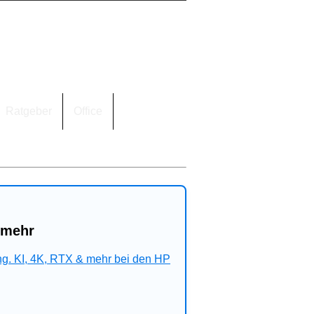
Ratgeber
Office
 mehr
ng. KI, 4K, RTX & mehr bei den HP