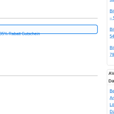
Bi
– 
Bi
54
Bi
79
AV
Da
Be
An
Lö
Da