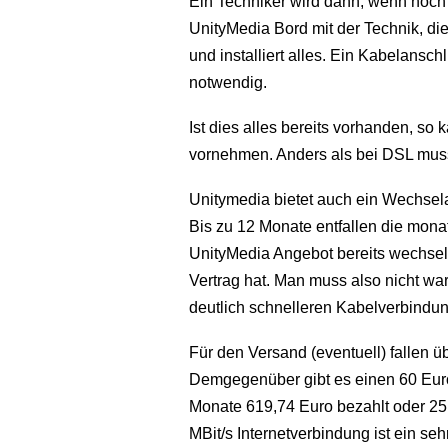
Ein Techniker wird dann, wenn noch n
UnityMedia Bord mit der Technik, die
und installiert alles. Ein Kabelansc
notwendig.
Ist dies alles bereits vorhanden, so 
vornehmen. Anders als bei DSL mus
Unitymedia bietet auch ein Wechsela
Bis zu 12 Monate entfallen die mon
UnityMedia Angebot bereits wechse
Vertrag hat. Man muss also nicht war
deutlich schnelleren Kabelverbind
Für den Versand (eventuell) fallen üb
Demgegenüber gibt es einen 60 Euro
Monate 619,74 Euro bezahlt oder 25,
MBit/s Internetverbindung ist ein seh