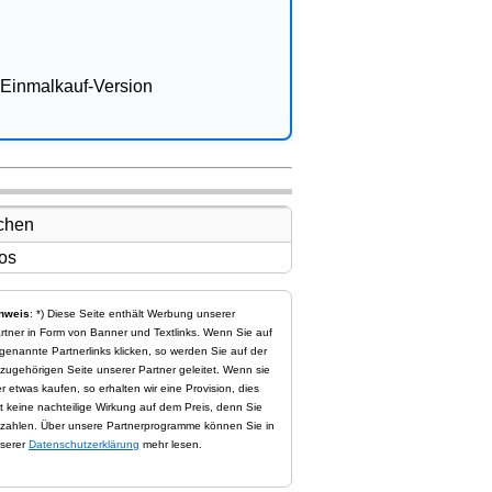
Einmalkauf-Version
nweis
: *) Diese Seite enthält Werbung unserer
rtner in Form von Banner und Textlinks. Wenn Sie auf
genannte Partnerlinks klicken, so werden Sie auf der
zugehörigen Seite unserer Partner geleitet. Wenn sie
er etwas kaufen, so erhalten wir eine Provision, dies
t keine nachteilige Wirkung auf dem Preis, denn Sie
zahlen. Über unsere Partnerprogramme können Sie in
serer
Datenschutzerklärung
mehr lesen.