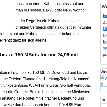
dass man einen Kabelanschluss hat und
We
man in Hessen, BaWü oder NRW wohnt.
In
In der Regel ist ein Kabelanschluss im
Zu
direkten Vergleich oftmals günstiger, mitunter
Mö
igenheim hat und Kabelanschluss, der bekommt die
Di
renzt ganz für sich alleine.
bi
sp
is zu 150 MBit/s für nur 24,99 mit
pr
Wer
kommt man bis zu 150 MBit/s Download und bis zu
 eine Telefon-Flatrate (mit 1 Leitung/Telefon-Nummer)
t für kostenloses WLAN unterwegs (wo halt verfügbar,
s ist die Connect Box, d. h. es fallen keine Mietkosten
s anständiger Router mit einfacher Bedienung und
se
lerweise durchaus ausreichend ist. Für 4.95 Euro