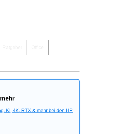
Ratgeber
Office
 mehr
ng. KI, 4K, RTX & mehr bei den HP