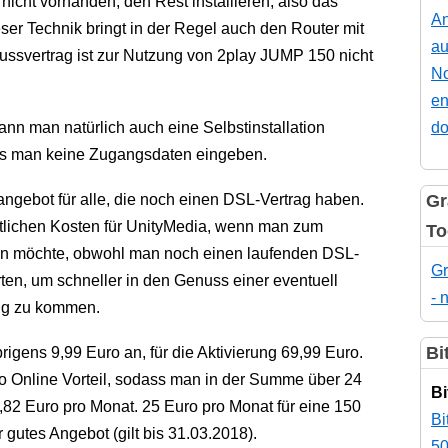
icht vorhanden, den Rest installieren, also das
An
ser Technik bringt in der Regel auch den Router mit
au
hlussvertrag ist zur Nutzung von 2play JUMP 150 nicht
No
en
kann man natürlich auch eine Selbstinstallation
do
s man keine Zugangsdaten eingeben.
ngebot für alle, die noch einen DSL-Vertrag haben.
Gr
atlichen Kosten für UnityMedia, wenn man zum
To
ln möchte, obwohl man noch einen laufenden DSL-
Gr
ten, um schneller in den Genuss einer eventuell
- 
ung zu kommen.
Bi
rigens 9,99 Euro an, für die Aktivierung 69,99 Euro.
 Online Vorteil, sodass man in der Summe über 24
Bi
82 Euro pro Monat. 25 Euro pro Monat für eine 150
Bi
r gutes Angebot (gilt bis 31.03.2018).
50