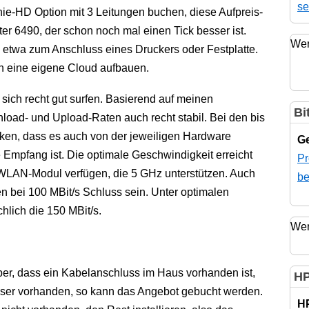
se
ie-HD Option mit 3 Leitungen buchen, diese Aufpreis-
er 6490, der schon noch mal einen Tick besser ist.
Wer
 etwa zum Anschluss eines Druckers oder Festplatte.
h eine eigene Cloud aufbauen.
sich recht gut surfen. Basierend auf meinen
Bi
oad- und Upload-Raten auch recht stabil. Bei den bis
en, dass es auch von der jeweiligen Hardware
Ge
Empfang ist. Die optimale Geschwindigkeit erreicht
Pr
 WLAN-Modul verfügen, die 5 GHz unterstützen. Auch
be
 bei 100 MBit/s Schluss sein. Unter optimalen
hlich die 150 MBit/s.
Wer
ber, dass ein Kabelanschluss im Haus vorhanden ist,
HP
ieser vorhanden, so kann das Angebot gebucht werden.
H