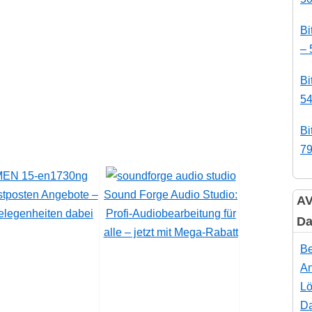
Bi
– 
Bi
54
Bi
79
tposten Angebote –
Sound Forge Audio Studio:
AV
elegenheiten dabei
Profi-Audiobearbeitung für
Da
alle – jetzt mit Mega-Rabatt
Be
An
Lö
Da