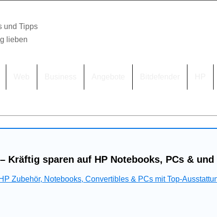
s und Tipps
lg lieben
Web
Business
Angebote
Bitdefender
HP
– Kräftig sparen auf HP Notebooks, PCs & und
 HP Zubehör, Notebooks, Convertibles & PCs mit Top-Ausstattu