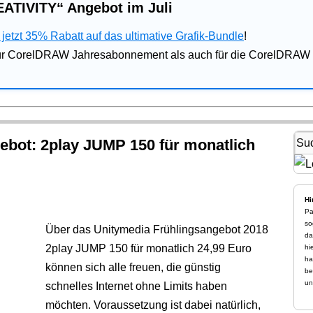
ATIVITY“ Angebot im Juli
jetzt 35% Rabatt auf das ultimative Grafik-Bundle
!
für CorelDRAW Jahresabonnement als auch für die CorelDRAW 
ebot: 2play JUMP 150 für monatlich
Hi
Pa
so
Über das Unitymedia Frühlingsangebot 2018
da
2play JUMP 150 für monatlich 24,99 Euro
hi
ha
können sich alle freuen, die günstig
be
un
schnelles Internet ohne Limits haben
möchten. Voraussetzung ist dabei natürlich,