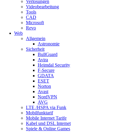
Verlosungen
Videobearbeitung
Tools
CAD
Microsoft
Revo
Web
Allgemein
Astronomie
Sicherheit
BullGuard
Avira
Heimdal Security
F-Secure
GDATA
ESET
Norton
Avast
NordVPN
AVG
LTE /HSPA via Funk
Mobilfunktarif
Mobile Internet Tarife
Kabel und DSL Internet
Spiele & Online Games