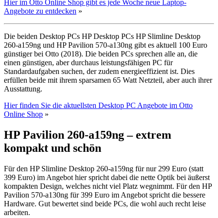
Hier im Otto Online Shop gibt es jede Woche neue Laptop-
Angebote zu entdecken
»
Die beiden Desktop PCs HP Desktop PCs HP Slimline Desktop
260-a159ng und HP Pavilion 570-a130ng gibt es aktuell 100 Euro
günstiger bei Otto (2018). Die beiden PCs sprechen alle an, die
einen günstigen, aber durchaus leistungsfähigen PC für
Standardaufgaben suchen, der zudem energieeffizient ist. Dies
erfüllen beide mit ihrem sparsamen 65 Watt Netzteil, aber auch ihrer
Ausstattung.
Hier finden Sie die aktuellsten Desktop PC Angebote im Otto
Online Shop
»
HP Pavilion 260-a159ng – extrem
kompakt und schön
Für den HP Slimline Desktop 260-a159ng für nur 299 Euro (statt
399 Euro) im Angebot hier spricht dabei die nette Optik bei äußerst
kompakten Design, welches nicht viel Platz wegnimmt. Für den HP
Pavilion 570-a130ng für 399 Euro im Angebot spricht die bessere
Hardware. Gut bewertet sind beide PCs, die wohl auch recht leise
arbeiten.