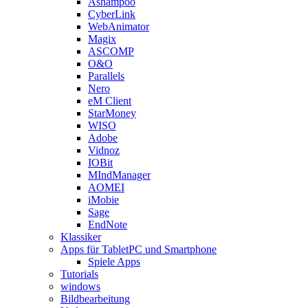
Ashampoo
CyberLink
WebAnimator
Magix
ASCOMP
O&O
Parallels
Nero
eM Client
StarMoney
WISO
Adobe
Vidnoz
IOBit
MIndManager
AOMEI
iMobie
Sage
EndNote
Klassiker
Apps für TabletPC und Smartphone
Spiele Apps
Tutorials
windows
Bildbearbeitung