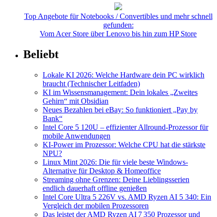
Top Angebote für Notebooks / Convertibles und mehr schnell
gefunden:
Vom Acer Store über Lenovo bis hin zum HP Store
Beliebt
Lokale KI 2026: Welche Hardware dein PC wirklich
braucht (Technischer Leitfaden)
KI im Wissensmanagement: Dein lokales „Zweites
Gehirn“ mit Obsidian
Neues Bezahlen bei eBay: So funktioniert „Pay by
Bank“
Intel Core 5 120U – effizienter Allround-Prozessor für
mobile Anwendungen
KI-Power im Prozessor: Welche CPU hat die stärkste
NPU?
Linux Mint 2026: Die für viele beste Windows-
Alternative für Desktop & Homeoffice
Streaming ohne Grenzen: Deine Lieblingsserien
endlich dauerhaft offline genießen
Intel Core Ultra 5 226V vs. AMD Ryzen AI 5 340: Ein
Vergleich der mobilen Prozessoren
Das leistet der AMD Ryzen AI 7 350 Prozessor und