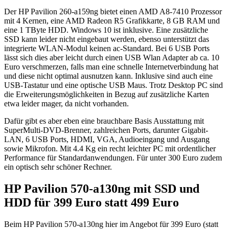
Der HP Pavilion 260-a159ng bietet einen AMD A8-7410 Prozessor
mit 4 Kernen, eine AMD Radeon R5 Grafikkarte, 8 GB RAM und
eine 1 TByte HDD. Windows 10 ist inklusive. Eine zusätzliche
SSD kann leider nicht eingebaut werden, ebenso unterstützt das
integrierte WLAN-Modul keinen ac-Standard. Bei 6 USB Ports
lässt sich dies aber leicht durch einen USB Wlan Adapter ab ca. 10
Euro verschmerzen, falls man eine schnelle Internetverbindung hat
und diese nicht optimal ausnutzen kann. Inklusive sind auch eine
USB-Tastatur und eine optische USB Maus. Trotz Desktop PC sind
die Erweiterungsmöglichkeiten in Bezug auf zusätzliche Karten
etwa leider mager, da nicht vorhanden.
Dafür gibt es aber eben eine brauchbare Basis Ausstattung mit
SuperMulti-DVD-Brenner, zahlreichen Ports, darunter Gigabit-
LAN, 6 USB Ports, HDMI, VGA, Audioeingang und Ausgang
sowie Mikrofon. Mit 4.4 Kg ein recht leichter PC mit ordentlicher
Performance für Standardanwendungen. Für unter 300 Euro zudem
ein optisch sehr schöner Rechner.
HP Pavilion 570-a130ng mit SSD und
HDD für 399 Euro statt 499 Euro
Beim HP Pavilion 570-a130ng hier im Angebot für 399 Euro (statt