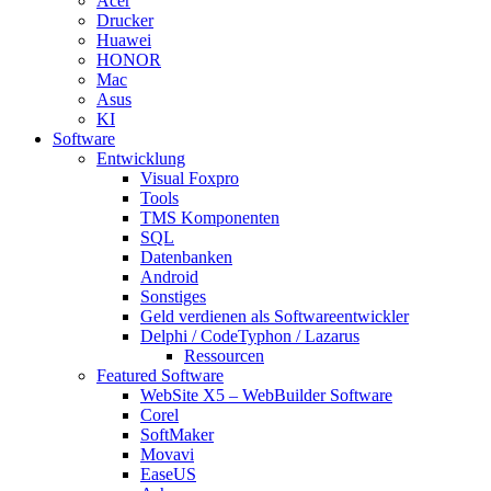
Acer
Drucker
Huawei
HONOR
Mac
Asus
KI
Software
Entwicklung
Visual Foxpro
Tools
TMS Komponenten
SQL
Datenbanken
Android
Sonstiges
Geld verdienen als Softwareentwickler
Delphi / CodeTyphon / Lazarus
Ressourcen
Featured Software
WebSite X5 – WebBuilder Software
Corel
SoftMaker
Movavi
EaseUS