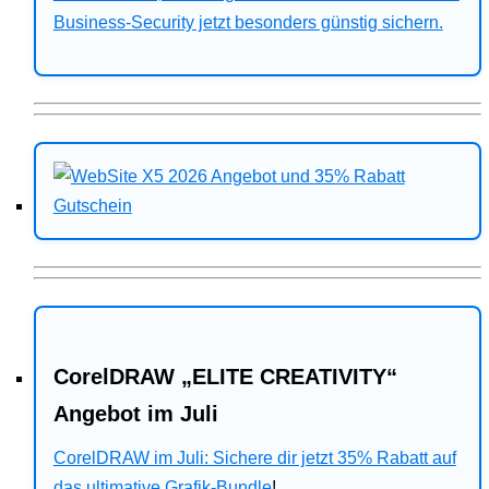
Business-Security jetzt besonders günstig sichern.
CorelDRAW „ELITE CREATIVITY“
Angebot im Juli
CorelDRAW im Juli: Sichere dir jetzt 35% Rabatt auf
das ultimative Grafik-Bundle
!