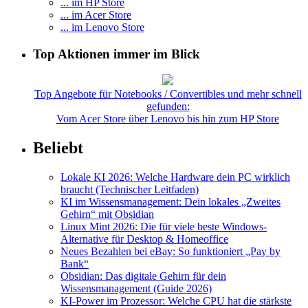
... im HP Store
... im Acer Store
... im Lenovo Store
Top Aktionen immer im Blick
Top Angebote für Notebooks / Convertibles und mehr schnell
gefunden:
Vom Acer Store über Lenovo bis hin zum HP Store
Beliebt
Lokale KI 2026: Welche Hardware dein PC wirklich
braucht (Technischer Leitfaden)
KI im Wissensmanagement: Dein lokales „Zweites
Gehirn“ mit Obsidian
Linux Mint 2026: Die für viele beste Windows-
Alternative für Desktop & Homeoffice
Neues Bezahlen bei eBay: So funktioniert „Pay by
Bank“
Obsidian: Das digitale Gehirn für dein
Wissensmanagement (Guide 2026)
KI-Power im Prozessor: Welche CPU hat die stärkste