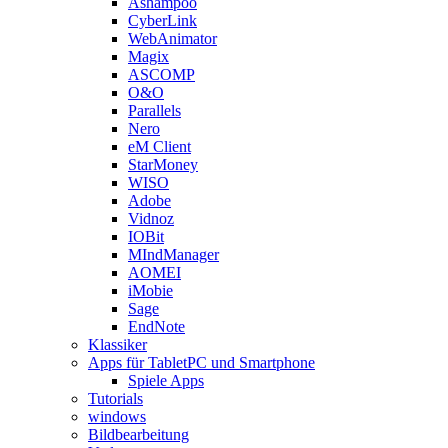
Ashampoo
CyberLink
WebAnimator
Magix
ASCOMP
O&O
Parallels
Nero
eM Client
StarMoney
WISO
Adobe
Vidnoz
IOBit
MIndManager
AOMEI
iMobie
Sage
EndNote
Klassiker
Apps für TabletPC und Smartphone
Spiele Apps
Tutorials
windows
Bildbearbeitung