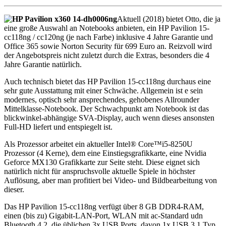
Aktuell (2018) bietet Otto, die ja
eine große Auswahl an Notebooks anbieten, ein HP Pavilion 15-
cc118ng / cc120ng (je nach Farbe) inklusive 4 Jahre Garantie und
Office 365 sowie Norton Security für 699 Euro an. Reizvoll wird
der Angebotspreis nicht zuletzt durch die Extras, besonders die 4
Jahre Garantie natürlich.
Auch technisch bietet das HP Pavilion 15-cc118ng durchaus eine
sehr gute Ausstattung mit einer Schwäche. Allgemein ist e sein
modernes, optisch sehr ansprechendes, gehobenes Allrounder
Mittelklasse-Notebook. Der Schwachpunkt am Notebook ist das
blickwinkel-abhängige SVA-Display, auch wenn dieses ansonsten
Full-HD liefert und entspiegelt ist.
Als Prozessor arbeitet ein aktueller Intel® Core™i5-8250U
Prozessor (4 Kerne), dem eine Einstiegsgrafikkarte, eine Nvidia
Geforce MX130 Grafikkarte zur Seite steht. Diese eignet sich
natürlich nicht für anspruchsvolle aktuelle Spiele in höchster
Auflösung, aber man profitiert bei Video- und Bildbearbeitung von
dieser.
Das HP Pavilion 15-cc118ng verfügt über 8 GB DDR4-RAM,
einen (bis zu) Gigabit-LAN-Port, WLAN mit ac-Standard udn
Bluetooth 4.2, die üblichen 3x USB Ports, davon 1x USB 3.1 Typ