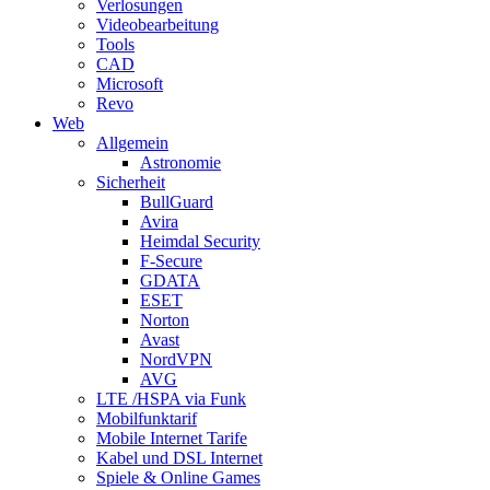
Verlosungen
Videobearbeitung
Tools
CAD
Microsoft
Revo
Web
Allgemein
Astronomie
Sicherheit
BullGuard
Avira
Heimdal Security
F-Secure
GDATA
ESET
Norton
Avast
NordVPN
AVG
LTE /HSPA via Funk
Mobilfunktarif
Mobile Internet Tarife
Kabel und DSL Internet
Spiele & Online Games