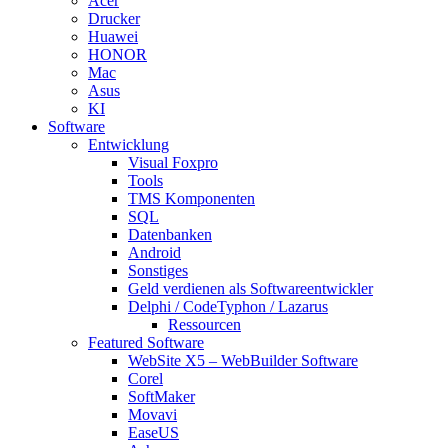
Acer
Drucker
Huawei
HONOR
Mac
Asus
KI
Software
Entwicklung
Visual Foxpro
Tools
TMS Komponenten
SQL
Datenbanken
Android
Sonstiges
Geld verdienen als Softwareentwickler
Delphi / CodeTyphon / Lazarus
Ressourcen
Featured Software
WebSite X5 – WebBuilder Software
Corel
SoftMaker
Movavi
EaseUS