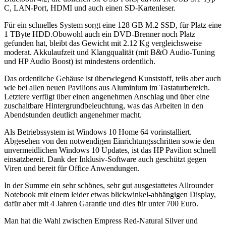
C, LAN-Port, HDMI und auch einen SD-Kartenleser.
Für ein schnelles System sorgt eine 128 GB M.2 SSD, für Platz eine
1 TByte HDD.Obowohl auch ein DVD-Brenner noch Platz
gefunden hat, bleibt das Gewicht mit 2.12 Kg vergleichsweise
moderat. Akkulaufzeit und Klangqualität (mit B&O Audio-Tuning
und HP Audio Boost) ist mindestens ordentlich.
Das ordentliche Gehäuse ist überwiegend Kunststoff, teils aber auch
wie bei allen neuen Pavilions aus Aluminium im Tastaturbereich.
Letztere verfügt über einen angenehmen Anschlag und über eine
zuschaltbare Hintergrundbeleuchtung, was das Arbeiten in den
Abendstunden deutlich angenehmer macht.
Als Betriebssystem ist Windows 10 Home 64 vorinstalliert.
Abgesehen von den notwendigen Einrichtungsschritten sowie den
unvermeidlichen Windows 10 Updates, ist das HP Pavilion schnell
einsatzbereit. Dank der Inklusiv-Software auch geschützt gegen
Viren und bereit für Office Anwendungen.
In der Summe ein sehr schönes, sehr gut ausgestattetes Allrounder
Notebook mit einem leider etwas blickwinkel-abhängigen Display,
dafür aber mit 4 Jahren Garantie und dies für unter 700 Euro.
Man hat die Wahl zwischen Empress Red-Natural Silver und