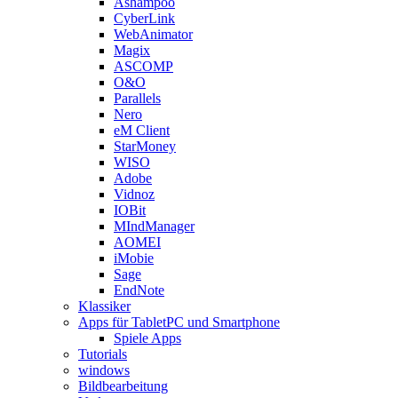
Ashampoo
CyberLink
WebAnimator
Magix
ASCOMP
O&O
Parallels
Nero
eM Client
StarMoney
WISO
Adobe
Vidnoz
IOBit
MIndManager
AOMEI
iMobie
Sage
EndNote
Klassiker
Apps für TabletPC und Smartphone
Spiele Apps
Tutorials
windows
Bildbearbeitung