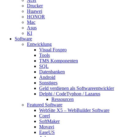
Acer
Drucker
Huawei
HONOR
Mac
Asus
KI
Software
Entwicklung
Visual Foxpro
Tools
TMS Komponenten
SQL
Datenbanken
Android
Sonstiges
Geld verdienen als Softwareentwickler
Delphi / CodeTyphon / Lazarus
Ressourcen
Featured Software
WebSite X5 – WebBuilder Software
Corel
SoftMaker
Movavi
EaseUS