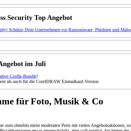
ss Security Top Angebot
ity! Schütze Dein Unternehmen vor Ransomware, Phishing und Malware.
gebot im Juli
mative Grafik-Bundle
!
nt als auch für die CorelDRAW Einmalkauf-Version
mme für Foto, Musik & Co
mme zum ohnehin meist moderaten Preis mit vielen Angebotsaktionen, so
zahlversionen etwas eingeschränkt, aber voll nutzbar. Sie bieten die