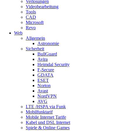
Verlosungen
Videobearbeitung
Tools
CAD
Microsoft
Revo
Web
Allgemein
Astronomie
Sicherheit
BullGuard
Avira
Heimdal Security
F-Secure
GDATA
ESET
Norton
Avast
NordVPN
AVG
LTE /HSPA via Funk
Mobilfunktarif
Mobile Internet Tarife
Kabel und DSL Internet
Spiele & Online Games