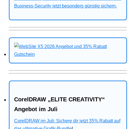
Business-Security jetzt besonders günstig sichern.
CorelDRAW „ELITE CREATIVITY“
Angebot im Juli
CorelDRAW im Juli: Sichere dir jetzt 35% Rabatt auf
das ultimative Grafik-Bundle
!