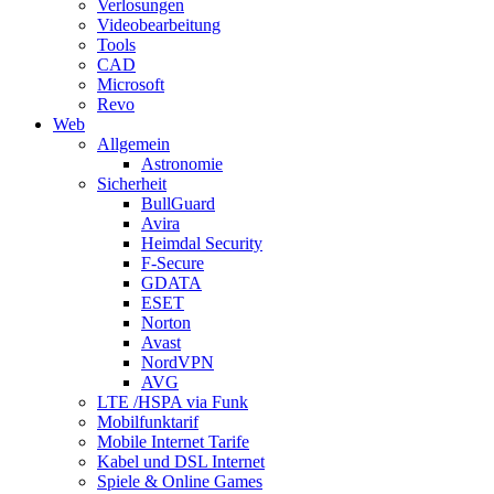
Verlosungen
Videobearbeitung
Tools
CAD
Microsoft
Revo
Web
Allgemein
Astronomie
Sicherheit
BullGuard
Avira
Heimdal Security
F-Secure
GDATA
ESET
Norton
Avast
NordVPN
AVG
LTE /HSPA via Funk
Mobilfunktarif
Mobile Internet Tarife
Kabel und DSL Internet
Spiele & Online Games