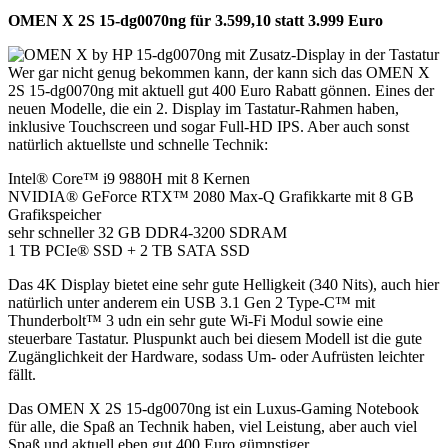
OMEN X 2S 15-dg0070ng für 3.599,10 statt 3.999 Euro
Wer gar nicht genug bekommen kann, der kann sich das OMEN X
2S 15-dg0070ng mit aktuell gut 400 Euro Rabatt gönnen. Eines der
neuen Modelle, die ein 2. Display im Tastatur-Rahmen haben,
inklusive Touchscreen und sogar Full-HD IPS. Aber auch sonst
natürlich aktuellste und schnelle Technik:
Intel® Core™ i9 9880H mit 8 Kernen
NVIDIA® GeForce RTX™ 2080 Max-Q Grafikkarte mit 8 GB
Grafikspeicher
sehr schneller 32 GB DDR4-3200 SDRAM
1 TB PCIe® SSD + 2 TB SATA SSD
Das 4K Display bietet eine sehr gute Helligkeit (340 Nits), auch hier
natürlich unter anderem ein USB 3.1 Gen 2 Type-C™ mit
Thunderbolt™ 3 udn ein sehr gute Wi-Fi Modul sowie eine
steuerbare Tastatur. Pluspunkt auch bei diesem Modell ist die gute
Zugänglichkeit der Hardware, sodass Um- oder Aufrüsten leichter
fällt.
Das OMEN X 2S 15-dg0070ng ist ein Luxus-Gaming Notebook
für alle, die Spaß an Technik haben, viel Leistung, aber auch viel
Spaß und aktuell eben gut 400 Euro gümnstiger.