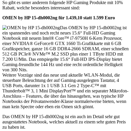
So gibt es unter anderem folgende HP Gaming Produkte mit 10%
Rabatt, welche besonders interessant sind:
OMEN by HP 15-dh0002ng für 1.439,10 statt 1.599 Euro
Das OMEN by HP 15-dh0002ng ist
ein spannendes und noch recht neues 15.6“ Full-HD Gaming
Notebook mit neuem Intel® Core™ i7-9750H 6-Kern Prozessor,
einer NVIDIA® GeForce® GTX 1660 Ti-Grafikkarte mit 6 GB
Grafikspeicher, ganze 16 GB DDR4-2666 SDRAM, einer schnellen
512 GB PCIe® NVMe™ M.2 SSD plus einer 1 TByte HDD mit
7.200 U/Min. Das entspiegelte 15.6“ Full-HD IPS-Display bietet
Gaming-freundliche 144 Hz und eine recht ordentliche Helligkeit
von 300 Nits.
Weitere Vorzüge sind das neue und aktuelle WLAN-Modul, die
steuerbare Beleuchtung der auf Gaming-ausgelegten Tastatur, 4
USB Ports, darunter 1x 1 USB 3.1 Gen 2 Type-C™ mit
Thunderbolt™ 3, 1 Mini DisplayPort™ und ein separater Mikrofon-
Anschluss – Features, die über das hinausgehen, was typische HP
Notebooks der Privatanwender-Klasse normalerweise bieten, wenn
man kein Spectre oder eben ein Omen sich gönnt.
Das OMEN by HP 15-dh0002ng ist ein auch im Detail sehr gut
ausgestattetes Notebook, welches aktuell zu einem sehr guten Preis
zu haben ist.