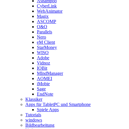
Ashampoo
CyberLink
WebAnimator
Magix
ASCOMP
O&O
Parallels
Nero
eM Client
StarMoney
WISO
Adobe
Vidnoz
IOBit
MIndManager
AOMEI
iMobie
Sage
EndNote
Klassiker
Apps für TabletPC und Smartphone
Spiele Apps
Tutorials
windows
Bildbearbeitung