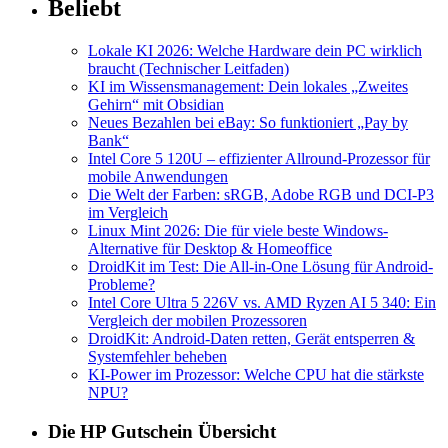
Beliebt
Lokale KI 2026: Welche Hardware dein PC wirklich
braucht (Technischer Leitfaden)
KI im Wissensmanagement: Dein lokales „Zweites
Gehirn“ mit Obsidian
Neues Bezahlen bei eBay: So funktioniert „Pay by
Bank“
Intel Core 5 120U – effizienter Allround-Prozessor für
mobile Anwendungen
Die Welt der Farben: sRGB, Adobe RGB und DCI-P3
im Vergleich
Linux Mint 2026: Die für viele beste Windows-
Alternative für Desktop & Homeoffice
DroidKit im Test: Die All-in-One Lösung für Android-
Probleme?
Intel Core Ultra 5 226V vs. AMD Ryzen AI 5 340: Ein
Vergleich der mobilen Prozessoren
DroidKit: Android-Daten retten, Gerät entsperren &
Systemfehler beheben
KI-Power im Prozessor: Welche CPU hat die stärkste
NPU?
Die HP Gutschein Übersicht