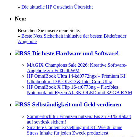
»
Die aktuelle HP Gutschein Übersicht
Neu:
Besuchen Sie unsere neue Seite:
»
Beste Netz Sicherheit inklusive der besten Bitdefender
Angebote
Die beste Hardware und Software!
MAGIX Champions Sale 2026: Kreative Software-
Angebote zur Fußball-WM
HP OmniBook Ultra 14-kd0772ngx – Premium KI
Ultrabook mit 3K OLED & Intel Core Ultra
HP OmniBook X Flip 16-ar0773ng – Flexibles
Notebook mit Ryzen AI, 3K-OLED und 32 GB RAM
Selbständigkeit und Geld verdienen
Sommerloch für Finanzen nutzen: Bis zu 70 % Rabatt
auf sevdesk sichern!
Smartere Content-Erstellung mit KI: Wie du ohne
Stress Inhalte für jeden Zweck produzierst