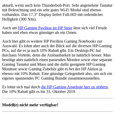
aktuell, wenn auch kein Thunderbolt-Port. Sehr angenehme Tastatur
mit Beleuchtung und ein sehr gutes Wi-Fi Modul sind ebenso
vorhanden. Das 17.3“ Display liefert Full-HD mit ordentlicher
Helligkeit (300 Nits).
Auch am
HP Gaming Pavilion im HP Store
lässt sich viel Freude
haben und eben etwas günstiger als ein Omen.
Auch hier gibt es weitere HP Pavilion Gaming Notebooks zur
Auswahl. Es lohnt aber auch der Blick auf die diversen HP Gaming
PCs, auf die es ja auch 10% Rabatt gibt. Ein Desktop-PC hat
durchaus Vorteile, denn die Ausbaubarkeit ist natürlich besser. Man
benötigt aber natürlich einen passenden Monitor sowie eine separate
Gaming Tastatur und Maus und die dafür geeignete HP Gaming
Monitore sowie Gaming Zubehör gibt es bei der HP Aktion ja
ebenso mit 10% Rabatt. Eine günstige Gelegenheit also, um sich ein
eigenes spannendes PC Gaming Bundle zusammenzustellen.
Es lohnt sich mal durch
die HP Gaming Angebote hier zu stöbern
.
Die 10% Rabatt gibt es bis 31. Oktober 2019.
Modell(e) nicht mehr verfügbar!