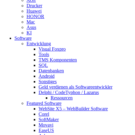
Acer
Drucker
Huawei
HONOR
Mac
Asus
KI
Software
Entwicklung
Visual Foxpro
Tools
TMS Komponenten
SQL
Datenbanken
Android
Sonstiges
Geld verdienen als Softwareentwickler
Delphi / CodeTyphon / Lazarus
Ressourcen
Featured Software
WebSite X5 – WebBuilder Software
Corel
SoftMaker
Movavi
EaseUS