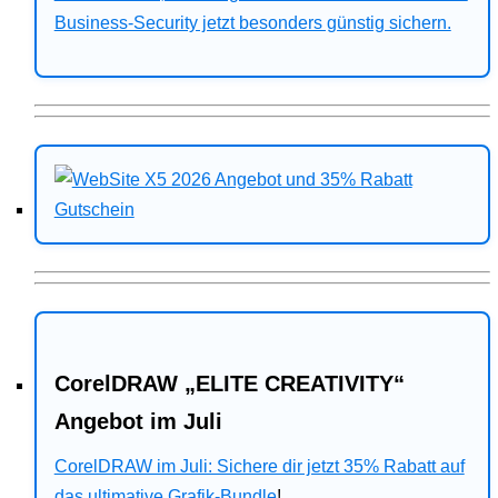
Business-Security jetzt besonders günstig sichern.
CorelDRAW „ELITE CREATIVITY“
Angebot im Juli
CorelDRAW im Juli: Sichere dir jetzt 35% Rabatt auf
das ultimative Grafik-Bundle
!