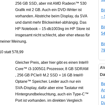
256 GB SSD, aber mit AMD Radeon™ 530
Grafik mit 2 GB. Auch ein DVD-Writer ist
Bi
vorhanden. Abstriche beim Display, da SVA
– 
und damit mehr Blickwinkel-abhängig. Das
Bi
HP Notebook – 15-db1003ng im HP Store ist
54
insgesamt nicht schlecht, aber eher etwas für
meiner Meinung.
Bi
79
0 statt 578,99
Gleicher Preis, aber hier gibt es einen Intel®
AV
Core™ i3-1005G1 Prozessor, 8 GB SDRAM
Da
, 256 GB PCIe® M.2 SSD + 16 GB Intel®
Optane™ Speicher. Leider auch nur ein
Be
SVA-Display, dafür aber eine Tastatur mit
An
Hintergrundbeleuchtung, auch ein Type-C™
Lö
Port ist vorhanden. im direkten Vergleich
Da