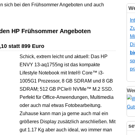
en sich bei den Frühsommer Angeboten und auch
We
In
Zu
i den HP Frühsommer Angeboten
Mö
Di
10 statt 899 Euro
bi
Schick, extrem leicht und aktuell: Das HP
sp
ENVY 13-aq1755ng ist das kompakte
pr
Lifestyle Notebook mit Intel® Core™ i3-
1005G1 Prozessor, 8 GB SDRAM und 8 GB
SDRAM; 512 GB PCIe® NVMe™ M.2 SSD.
Wer
Perfekt für Office-Anwendungen, Multimedia
oder auch mal etwas Fotobearbeitung.
Zuhause kann man ja gerne auch mal ein
größeres Display zusätzlich anschließen. Mit
se
gut 1.17 Kg aber auch ideal, wo immer man