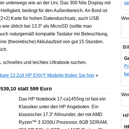
se
der unterwegs wie an der Uni. Das 300 Nits Display mit
 Helligkeit, bedingt für den Außenbereich. An Bord ist
Wer
 (2×2) Karte für hohen Datendurchsatz, auch USB
s wie üblich bei 13.3“ als MicroSD (sollte man
uch naturgemäß kompakte Tastatur mir Beleuchtung,
ne (theoretische) Akkulaufzeit von gut 15 Stunden.
Bi
ich.
Ge
s, schnelles und leichtes Ultrabook suchen.
Pr
be
bare 13 Zoll HP ENVY Modelle finden Sie hier
»
539,10 statt 599 Euro
Wer
Das HP Notebook 17-ca1455ng ist fast ein
Klassiker unter den HP Angeboten. Ein
klassischer 17.3“ Allrounder, der mit AMD
HP
Ryzen™ 3 3200U Prozessor, 8GB SDRAM,
H