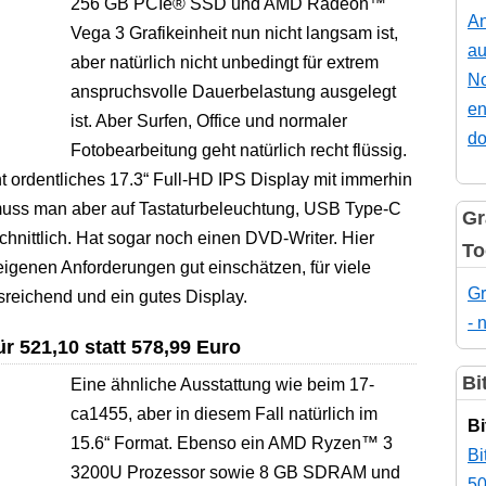
256 GB PCIe® SSD und AMD Radeon™
An
Vega 3 Grafikeinheit nun nicht langsam ist,
au
aber natürlich nicht unbedingt für extrem
No
anspruchsvolle Dauerbelastung ausgelegt
en
ist. Aber Surfen, Office und normaler
do
Fotobearbeitung geht natürlich recht flüssig.
 ordentliches 17.3“ Full-HD IPS Display mit immerhin
uss man aber auf Tastaturbeleuchtung, USB Type-C
Gr
schnittlich. Hat sogar noch einen DVD-Writer. Hier
To
eigenen Anforderungen gut einschätzen, für viele
Gr
reichend und ein gutes Display.
- 
 521,10 statt 578,99 Euro
Bi
Eine ähnliche Ausstattung wie beim 17-
ca1455, aber in diesem Fall natürlich im
Bi
15.6“ Format. Ebenso ein AMD Ryzen™ 3
Bi
3200U Prozessor sowie 8 GB SDRAM und
50