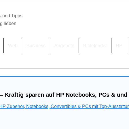
s und Tipps
lg lieben
Web
Business
Angebote
Bitdefender
HP
– Kräftig sparen auf HP Notebooks, PCs & und
 HP Zubehör, Notebooks, Convertibles & PCs mit Top-Ausstattu