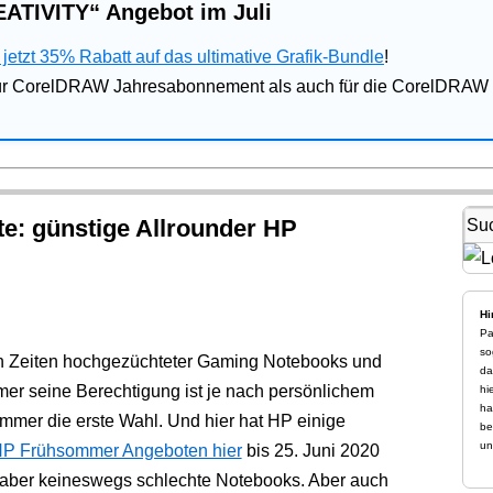
ATIVITY“ Angebot im Juli
jetzt 35% Rabatt auf das ultimative Grafik-Bundle
!
für CorelDRAW Jahresabonnement als auch für die CorelDRAW 
: günstige Allrounder HP
Hi
Pa
so
in Zeiten hochgezüchteter Gaming Notebooks und
da
er seine Berechtigung ist je nach persönlichem
hi
ha
mmer die erste Wahl. Und hier hat HP einige
be
un
P Frühsommer Angeboten hier
bis 25. Juni 2020
, aber keineswegs schlechte Notebooks. Aber auch