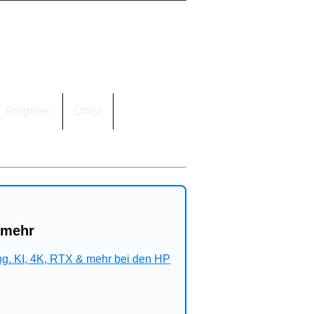
Ratgeber
Office
 mehr
ng. KI, 4K, RTX & mehr bei den HP