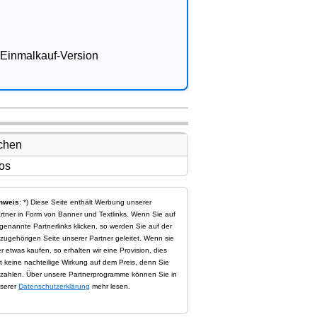
Einmalkauf-Version
nweis
: *) Diese Seite enthält Werbung unserer
rtner in Form von Banner und Textlinks. Wenn Sie auf
genannte Partnerlinks klicken, so werden Sie auf der
zugehörigen Seite unserer Partner geleitet. Wenn sie
er etwas kaufen, so erhalten wir eine Provision, dies
t keine nachteilige Wirkung auf dem Preis, denn Sie
zahlen. Über unsere Partnerprogramme können Sie in
serer
Datenschutzerklärung
mehr lesen.