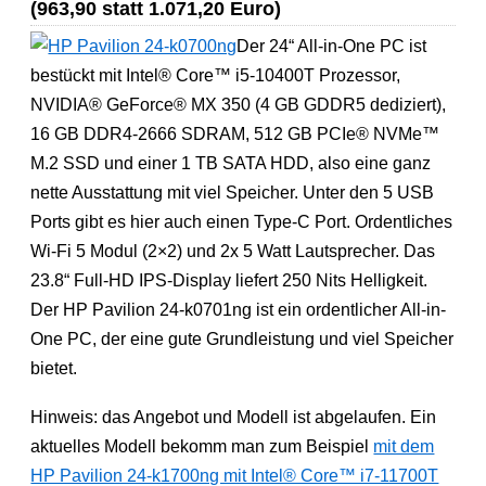
(963,90 statt 1.071,20 Euro)
Der 24“ All-in-One PC ist
bestückt mit Intel® Core™ i5-10400T Prozessor,
NVIDIA® GeForce® MX 350 (4 GB GDDR5 dediziert),
16 GB DDR4-2666 SDRAM, 512 GB PCIe® NVMe™
M.2 SSD und einer 1 TB SATA HDD, also eine ganz
nette Ausstattung mit viel Speicher. Unter den 5 USB
Ports gibt es hier auch einen Type-C Port. Ordentliches
Wi-Fi 5 Modul (2×2) und 2x 5 Watt Lautsprecher. Das
23.8“ Full-HD IPS-Display liefert 250 Nits Helligkeit.
Der HP Pavilion 24-k0701ng ist ein ordentlicher All-in-
One PC, der eine gute Grundleistung und viel Speicher
bietet.
Hinweis: das Angebot und Modell ist abgelaufen. Ein
aktuelles Modell bekomm man zum Beispiel
mit dem
HP Pavilion 24-k1700ng mit Intel® Core™ i7-11700T