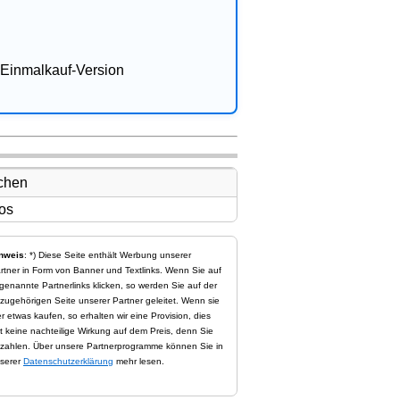
Einmalkauf-Version
nweis
: *) Diese Seite enthält Werbung unserer
rtner in Form von Banner und Textlinks. Wenn Sie auf
genannte Partnerlinks klicken, so werden Sie auf der
zugehörigen Seite unserer Partner geleitet. Wenn sie
er etwas kaufen, so erhalten wir eine Provision, dies
t keine nachteilige Wirkung auf dem Preis, denn Sie
zahlen. Über unsere Partnerprogramme können Sie in
serer
Datenschutzerklärung
mehr lesen.