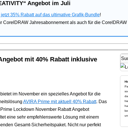
ATIVITY“ Angebot im Juli
jetzt 35% Rabatt auf das ultimative Grafik-Bundle
!
für CorelDRAW Jahresabonnement als auch für die CorelDRAW 
ngebot mit 40% Rabatt inklusive
Hi
Pa
so
bietet im November ein spezielles Angebot für die
da
heitslösung
AVIRA Prime mit aktuell 40% Rabatt
. Das
hi
ha
Prime Lockdown November Rabatt Angebot
be
un
ltet eine sehr empfehlenswerte Lösung mit einem
enden Gesamt-Sicherheitspaket. Nicht nur perfekt