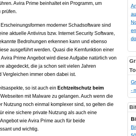
führen. Avira Prime beinhaltet ein Programm, um
An
 prüfen.
au
No
 Erscheinungsformen moderner Schadsoftware sind
en
eine aktuelle Antivirus bzw. Internet Security Software,
do
bekannte Bedrohungen erkennen kann und ebenso
iese ausgeführt werden. Quasi die Kernfunktion einer
Avira Prime Angebot wird diese Aufgabe natürlich von
Gr
re abgedeckt, die ja schon seit vielen Jahren
To
nd Vergleichen immer oben dabei ist.
Gr
itsaspekte, so ist auch ein
Echtzeitschutz beim
- 
uf Webseiten mit Malware zu gelangen. Auch wenn die
r Nutzung noch einmal komplexer sind, so gelten die
Bi
 eine sichere private Nutzung als auch eine
Bi
 Angebot wie Avira Prime auch für beide
Bi
ssant und wichtig.
50