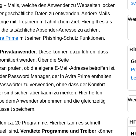
se
ng – Mails, welche den Anwender zu Webseiten locken
der geschäftliche Daten zu entwenden. Andere Mails
Wer
ge mit Trojanern mit ähnlichem Ziel. Hier gilt es als
 die tatsächliche Absender-Adresse zu achten.
ira Prime
mit seinen Phishing-Schutz Funktionen.
Bi
Privatanwender:
Diese können dazu führen, dass
mittiert werden. Über die Seite
Ge
n prüfen, ob die eigene E-Mail-Adresse betroffen ist.
Pr
e der Password Manager, der in Avira Prime enthalten
be
e Passwörter zu verwenden, ohne dass der Komfort
er sind sicher, aber kaum zu merken. Hier helfen
Wer
be dem Anwender abnehmen und die gleichzeitig
üsselt speichern.
HP
fen ca. 20 Programme. Hierbei kann es schnell
uell sind.
Veraltete Programme und Treiber
können
H