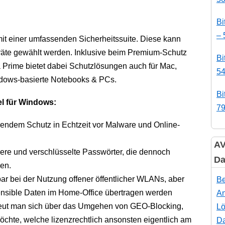
Bi
– 
it einer umfassenden Sicherheitssuite. Diese kann
eräte gewählt werden. Inklusive beim Premium-Schutz
Bi
a Prime bietet dabei Schutzlösungen auch für Mac,
54
indows-basierte Notebooks & PCs.
Bi
el für Windows:
79
sendem Schutz in Echtzeit vor Malware und Online-
AV
ere und verschlüsselte Passwörter, die dennoch
Da
en.
r bei der Nutzung offener öffentlicher WLANs, aber
Be
ensible Daten im Home-Office übertragen werden
An
 freut man sich über das Umgehen von GEO-Blocking,
Lö
chte, welche lizenzrechtlich ansonsten eigentlich am
Da