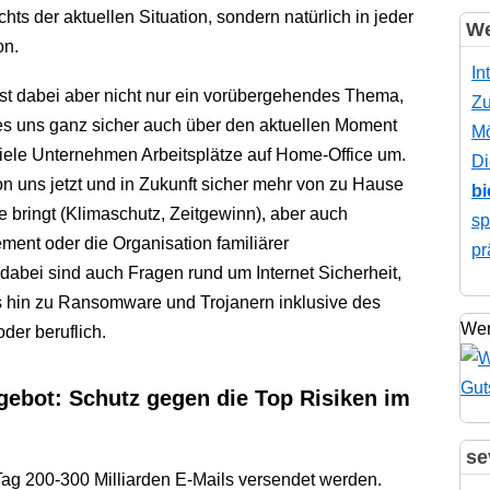
hts der aktuellen Situation, sondern natürlich in jeder
We
on.
In
t dabei aber nicht nur ein vorübergehendes Thema,
Zu
s uns ganz sicher auch über den aktuellen Moment
Mö
 viele Unternehmen Arbeitsplätze auf Home-Office um.
Di
n uns jetzt und in Zukunft sicher mehr von zu Hause
bi
le bringt (Klimaschutz, Zeitgewinn), aber auch
sp
ent oder die Organisation familiärer
pr
bei sind auch Fragen rund um Internet Sicherheit,
s hin zu Ransomware und Trojanern inklusive des
Wer
der beruflich.
ebot: Schutz gegen die Top Risiken im
se
ag 200-300 Milliarden E-Mails versendet werden.