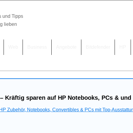
s und Tipps
lg lieben
Web
Business
Angebote
Bitdefender
HP
– Kräftig sparen auf HP Notebooks, PCs & und
 HP Zubehör, Notebooks, Convertibles & PCs mit Top-Ausstattu