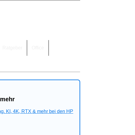
Ratgeber
Office
 mehr
ng. KI, 4K, RTX & mehr bei den HP