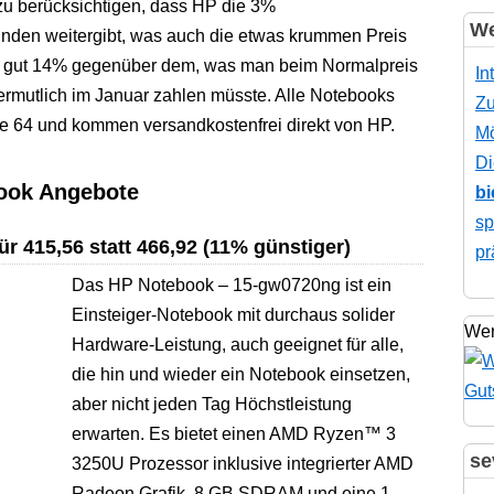
 zu berücksichtigen, dass HP die 3%
We
nden weitergibt, was auch die etwas krummen Preis
uell gut 14% gegenüber dem, was man beim Normalpreis
In
rmutlich im Januar zahlen müsste. Alle Notebooks
Zu
e 64 und kommen versandkostenfrei direkt von HP.
Mö
Di
ook Angebote
bi
sp
 415,56 statt 466,92 (11% günstiger)
pr
Das HP Notebook – 15-gw0720ng ist ein
Einsteiger-Notebook mit durchaus solider
Wer
Hardware-Leistung, auch geeignet für alle,
die hin und wieder ein Notebook einsetzen,
aber nicht jeden Tag Höchstleistung
erwarten. Es bietet einen AMD Ryzen™ 3
se
3250U Prozessor inklusive integrierter AMD
Radeon Grafik. 8 GB SDRAM und eine 1