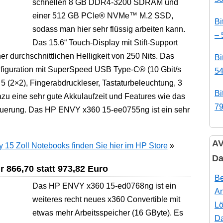
schnellen 8 GB DDR4-3200 SDRAM und
einer 512 GB PCIe® NVMe™ M.2 SSD,
Bi
sodass man hier sehr flüssig arbeiten kann.
– 
Das 15.6“ Touch-Display mit Stift-Support
er durchschnittlichen Helligkeit von 250 Nits. Das
Bi
nfiguration mit SuperSpeed USB Type-C® (10 Gbit/s
54
 5 (2×2), Fingerabdruckleser, Tastaturbeleuchtung, 3
Bi
zu eine sehr gute Akkulaufzeit und Features wie das
79
euerung. Das HP ENVY x360 15-ee0755ng ist ein sehr
AV
 15 Zoll Notebooks finden Sie hier im HP Store
»
Da
 866,70 statt 973,82 Euro
Be
Das HP ENVY x360 15-ed0768ng ist ein
An
weiteres recht neues x360 Convertible mit
Lö
etwas mehr Arbeitsspeicher (16 GByte). Es
Da