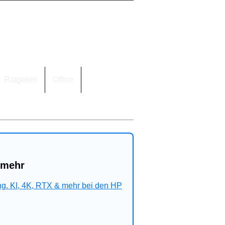
Ratgeber
Office
 mehr
ng. KI, 4K, RTX & mehr bei den HP