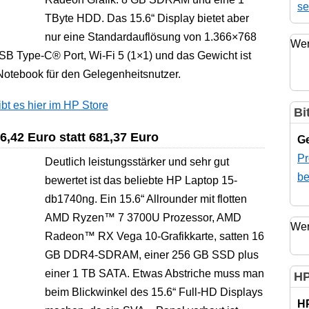
se
TByte HDD. Das 15.6“ Display bietet aber
nur eine Standardauflösung von 1.366×768
Wer
USB Type-C® Port, Wi-Fi 5 (1×1) und das Gewicht ist
Notebook für den Gelegenheitsnutzer.
t es hier im HP Store
Bi
,42 Euro statt 681,37 Euro
Ge
Pr
Deutlich leistungsstärker und sehr gut
be
bewertet ist das beliebte HP Laptop 15-
db1740ng. Ein 15.6“ Allrounder mit flotten
AMD Ryzen™ 7 3700U Prozessor, AMD
Wer
Radeon™ RX Vega 10-Grafikkarte, satten 16
GB DDR4-SDRAM, einer 256 GB SSD plus
einer 1 TB SATA. Etwas Abstriche muss man
HP
beim Blickwinkel des 15.6“ Full-HD Displays
H