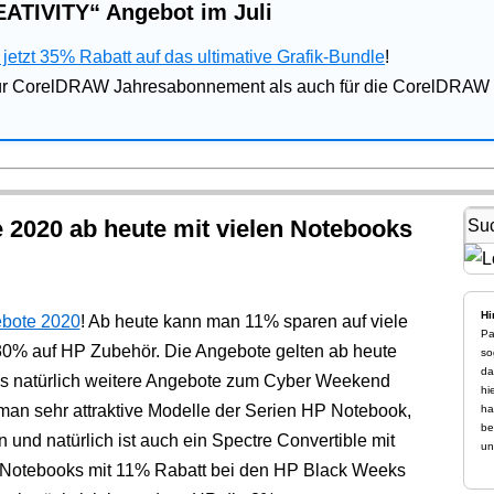
ATIVITY“ Angebot im Juli
jetzt 35% Rabatt auf das ultimative Grafik-Bundle
!
für CorelDRAW Jahresabonnement als auch für die CorelDRAW 
2020 ab heute mit vielen Notebooks
Hi
bote 2020
! Ab heute kann man 11% sparen auf viele
Pa
30% auf HP Zubehör. Die Angebote gelten ab heute
so
da
s natürlich weitere Angebote zum Cyber Weekend
hi
 man sehr attraktive Modelle der Serien HP Notebook,
ha
be
nd natürlich ist auch ein Spectre Convertible mit
un
P Notebooks mit 11% Rabatt bei den HP Black Weeks