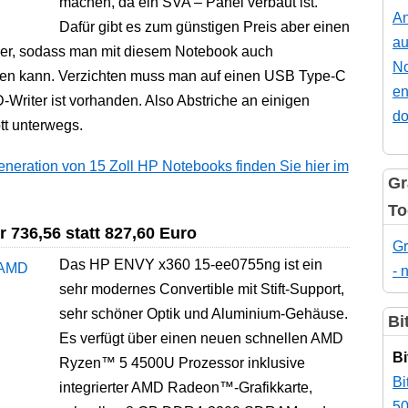
machen, da ein SVA – Panel verbaut ist.
An
Dafür gibt es zum günstigen Preis aber einen
au
her, sodass man mit diesem Notebook auch
No
gen kann. Verzichten muss man auf einen USB Type-C
en
-Writer ist vorhanden. Also Abstriche an einigen
do
tt unterwegs.
eneration von 15 Zoll HP Notebooks finden Sie hier im
Gr
To
 736,56 statt 827,60 Euro
Gr
Das HP ENVY x360 15-ee0755ng ist ein
- 
sehr modernes Convertible mit Stift-Support,
sehr schöner Optik und Aluminium-Gehäuse.
Bi
Es verfügt über einen neuen schnellen AMD
Bi
Ryzen™ 5 4500U Prozessor inklusive
Bi
integrierter AMD Radeon™-Grafikkarte,
50