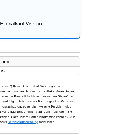
Einmalkauf-Version
nweis
: *) Diese Seite enthält Werbung unserer
rtner in Form von Banner und Textlinks. Wenn Sie auf
genannte Partnerlinks klicken, so werden Sie auf der
zugehörigen Seite unserer Partner geleitet. Wenn sie
er etwas kaufen, so erhalten wir eine Provision, dies
t keine nachteilige Wirkung auf dem Preis, denn Sie
zahlen. Über unsere Partnerprogramme können Sie in
serer
Datenschutzerklärung
mehr lesen.