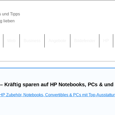
s und Tipps
lg lieben
Web
Business
Angebote
Bitdefender
HP
– Kräftig sparen auf HP Notebooks, PCs & und
 HP Zubehör, Notebooks, Convertibles & PCs mit Top-Ausstattu