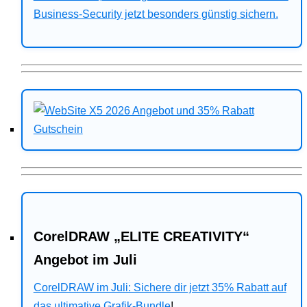
Business-Security jetzt besonders günstig sichern.
CorelDRAW „ELITE CREATIVITY“
Angebot im Juli
CorelDRAW im Juli: Sichere dir jetzt 35% Rabatt auf
das ultimative Grafik-Bundle
!