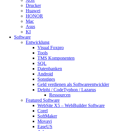
Acer
Drucker
Huawei
HONOR
Mac
Asus
KI
Software
Entwicklung
Visual Foxpro
Tools
TMS Komponenten
SQL
Datenbanken
Android
Sonstiges
Geld verdienen als Softwareentwickler
Delphi / CodeTyphon / Lazarus
Ressourcen
Featured Software
WebSite X5 – WebBuilder Software
Corel
SoftMaker
Movavi
EaseUS