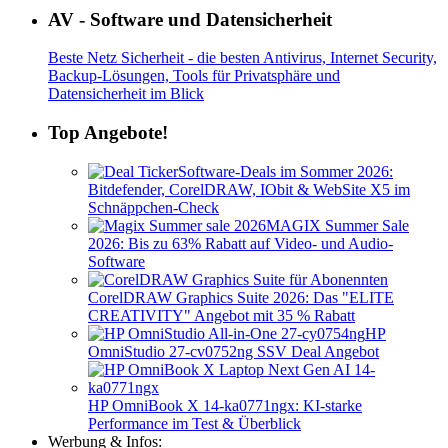
AV - Software und Datensicherheit
Beste Netz Sicherheit - die besten Antivirus, Internet Security,
Backup-Lösungen, Tools für Privatsphäre und
Datensicherheit im Blick
Top Angebote!
Software-Deals im Sommer 2026:
Bitdefender, CorelDRAW, IObit & WebSite X5 im
Schnäppchen-Check
MAGIX Summer Sale
2026: Bis zu 63% Rabatt auf Video- und Audio-
Software
CorelDRAW Graphics Suite 2026: Das "ELITE
CREATIVITY" Angebot mit 35 % Rabatt
HP
OmniStudio 27-cv0752ng SSV Deal Angebot
HP OmniBook X 14-ka0771ngx: KI-starke
Performance im Test & Überblick
Werbung & Infos: