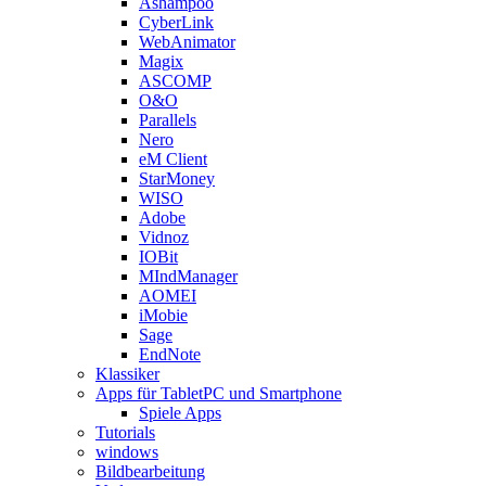
Ashampoo
CyberLink
WebAnimator
Magix
ASCOMP
O&O
Parallels
Nero
eM Client
StarMoney
WISO
Adobe
Vidnoz
IOBit
MIndManager
AOMEI
iMobie
Sage
EndNote
Klassiker
Apps für TabletPC und Smartphone
Spiele Apps
Tutorials
windows
Bildbearbeitung