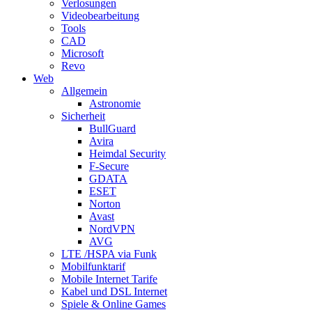
Verlosungen
Videobearbeitung
Tools
CAD
Microsoft
Revo
Web
Allgemein
Astronomie
Sicherheit
BullGuard
Avira
Heimdal Security
F-Secure
GDATA
ESET
Norton
Avast
NordVPN
AVG
LTE /HSPA via Funk
Mobilfunktarif
Mobile Internet Tarife
Kabel und DSL Internet
Spiele & Online Games