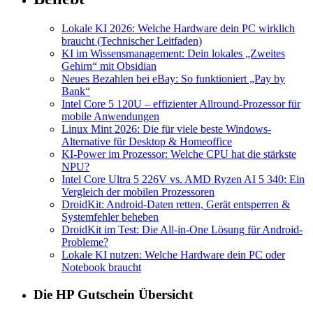
Lokale KI 2026: Welche Hardware dein PC wirklich
braucht (Technischer Leitfaden)
KI im Wissensmanagement: Dein lokales „Zweites
Gehirn“ mit Obsidian
Neues Bezahlen bei eBay: So funktioniert „Pay by
Bank“
Intel Core 5 120U – effizienter Allround-Prozessor für
mobile Anwendungen
Linux Mint 2026: Die für viele beste Windows-
Alternative für Desktop & Homeoffice
KI-Power im Prozessor: Welche CPU hat die stärkste
NPU?
Intel Core Ultra 5 226V vs. AMD Ryzen AI 5 340: Ein
Vergleich der mobilen Prozessoren
DroidKit: Android-Daten retten, Gerät entsperren &
Systemfehler beheben
DroidKit im Test: Die All-in-One Lösung für Android-
Probleme?
Lokale KI nutzen: Welche Hardware dein PC oder
Notebook braucht
Die HP Gutschein Übersicht