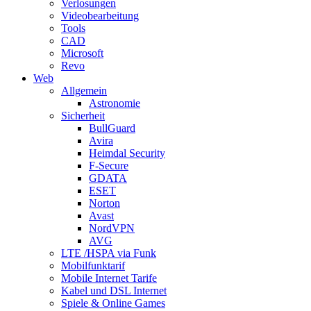
Verlosungen
Videobearbeitung
Tools
CAD
Microsoft
Revo
Web
Allgemein
Astronomie
Sicherheit
BullGuard
Avira
Heimdal Security
F-Secure
GDATA
ESET
Norton
Avast
NordVPN
AVG
LTE /HSPA via Funk
Mobilfunktarif
Mobile Internet Tarife
Kabel und DSL Internet
Spiele & Online Games