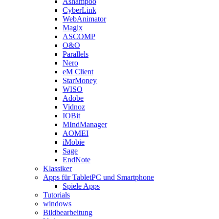
Ashampoo
CyberLink
WebAnimator
Magix
ASCOMP
O&O
Parallels
Nero
eM Client
StarMoney
WISO
Adobe
Vidnoz
IOBit
MIndManager
AOMEI
iMobie
Sage
EndNote
Klassiker
Apps für TabletPC und Smartphone
Spiele Apps
Tutorials
windows
Bildbearbeitung