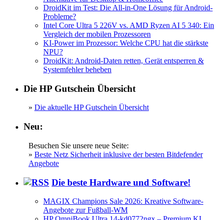
DroidKit im Test: Die All-in-One Lösung für Android-
Probleme?
Intel Core Ultra 5 226V vs. AMD Ryzen AI 5 340: Ein
Vergleich der mobilen Prozessoren
KI-Power im Prozessor: Welche CPU hat die stärkste
NPU?
DroidKit: Android-Daten retten, Gerät entsperren &
Systemfehler beheben
Die HP Gutschein Übersicht
»
Die aktuelle HP Gutschein Übersicht
Neu:
Besuchen Sie unsere neue Seite:
»
Beste Netz Sicherheit inklusive der besten Bitdefender
Angebote
Die beste Hardware und Software!
MAGIX Champions Sale 2026: Kreative Software-
Angebote zur Fußball-WM
HP OmniBook Ultra 14-kd0772ngx – Premium KI