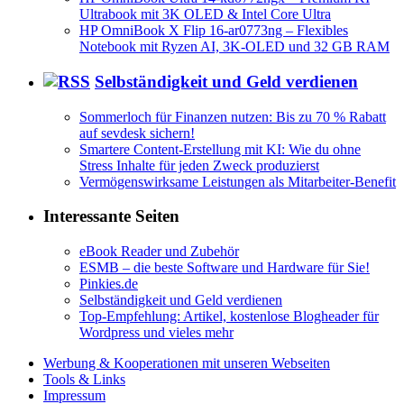
Ultrabook mit 3K OLED & Intel Core Ultra
HP OmniBook X Flip 16-ar0773ng – Flexibles
Notebook mit Ryzen AI, 3K-OLED und 32 GB RAM
Selbständigkeit und Geld verdienen
Sommerloch für Finanzen nutzen: Bis zu 70 % Rabatt
auf sevdesk sichern!
Smartere Content-Erstellung mit KI: Wie du ohne
Stress Inhalte für jeden Zweck produzierst
Vermögenswirksame Leistungen als Mitarbeiter-Benefit
Interessante Seiten
eBook Reader und Zubehör
ESMB – die beste Software und Hardware für Sie!
Pinkies.de
Selbständigkeit und Geld verdienen
Top-Empfehlung: Artikel, kostenlose Blogheader für
Wordpress und vieles mehr
Werbung & Kooperationen mit unseren Webseiten
Tools & Links
Impressum