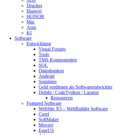
Acer
Drucker
Huawei
HONOR
Mac
Asus
KI
Software
Entwicklung
Visual Foxpro
Tools
TMS Komponenten
SQL
Datenbanken
Android
Sonstiges
Geld verdienen als Softwareentwickler
Delphi / CodeTyphon / Lazarus
Ressourcen
Featured Software
WebSite X5 – WebBuilder Software
Corel
SoftMaker
Movavi
EaseUS