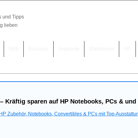
s und Tipps
lg lieben
Web
Business
Angebote
Bitdefender
HP
– Kräftig sparen auf HP Notebooks, PCs & und
 HP Zubehör, Notebooks, Convertibles & PCs mit Top-Ausstattu