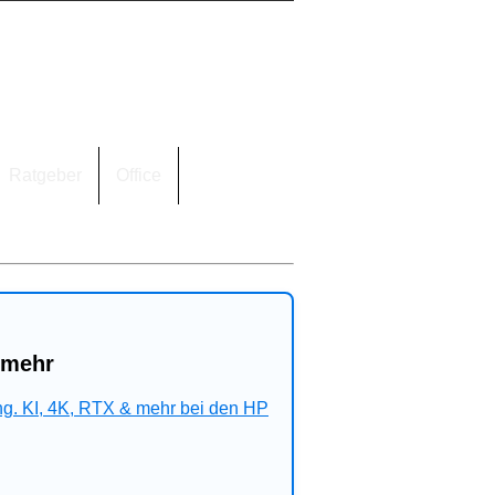
Ratgeber
Office
 mehr
ng. KI, 4K, RTX & mehr bei den HP