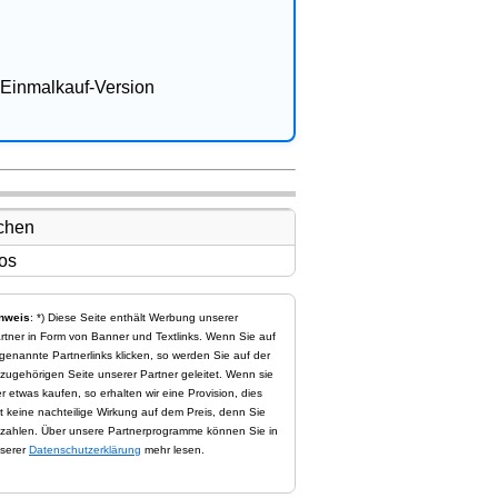
Einmalkauf-Version
nweis
: *) Diese Seite enthält Werbung unserer
rtner in Form von Banner und Textlinks. Wenn Sie auf
genannte Partnerlinks klicken, so werden Sie auf der
zugehörigen Seite unserer Partner geleitet. Wenn sie
er etwas kaufen, so erhalten wir eine Provision, dies
t keine nachteilige Wirkung auf dem Preis, denn Sie
zahlen. Über unsere Partnerprogramme können Sie in
serer
Datenschutzerklärung
mehr lesen.