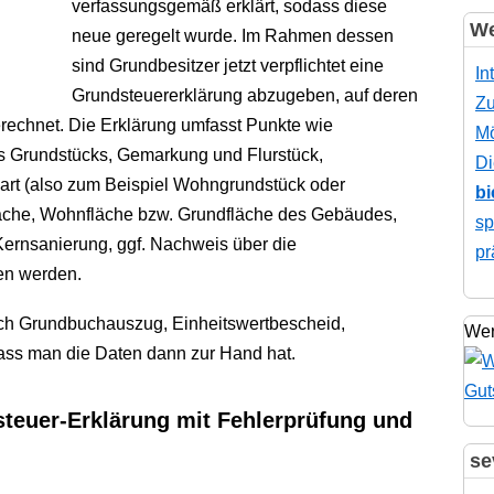
verfassungsgemäß erklärt, sodass diese
We
neue geregelt wurde. Im Rahmen dessen
sind Grundbesitzer jetzt verpflichtet eine
In
Grundsteuererklärung abzugeben, auf deren
Zu
rechnet. Die Erklärung umfasst Punkte wie
Mö
s Grundstücks, Gemarkung und Flurstück,
Di
art (also zum Beispiel Wohngrundstück oder
bi
che, Wohnfläche bzw. Grundfläche des Gebäudes,
sp
Kernsanierung, ggf. Nachweis über die
pr
en werden.
ach Grundbuchauszug, Einheitswertbescheid,
Wer
dass man die Daten dann zur Hand hat.
euer-Erklärung mit Fehlerprüfung und
se