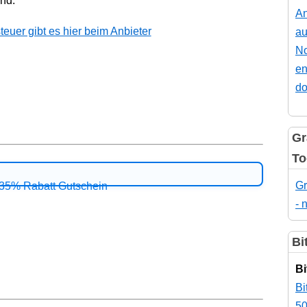
ind.
An
uer gibt es hier beim Anbieter
au
No
en
do
Gr
To
Gr
- 
Bi
Bi
Bi
50