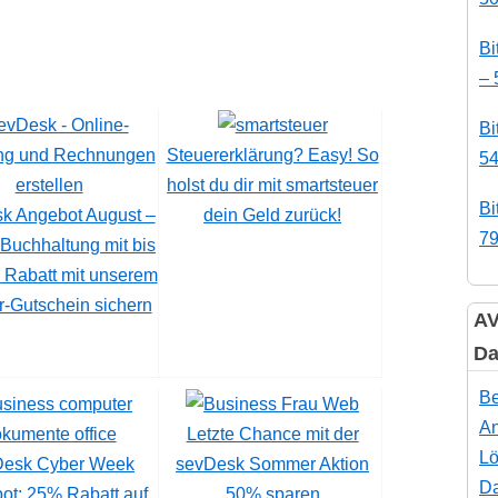
Bi
– 
Bi
Steuererklärung? Easy! So
54
holst du dir mit smartsteuer
Bi
k Angebot August –
dein Geld zurück!
79
Buchhaltung mit bis
 Rabatt mit unserem
r-Gutschein sichern
AV
Da
Be
An
Letzte Chance mit der
Lö
Desk Cyber Week
sevDesk Sommer Aktion
Da
ot: 25% Rabatt auf
50% sparen