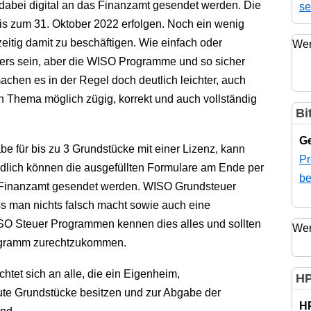
dabei digital an das Finanzamt gesendet werden. Die
se
is zum 31. Oktober 2022 erfolgen. Noch ein wenig
hzeitig damit zu beschäftigen. Wie einfach oder
Wer
nders sein, aber die WISO Programme und so sicher
hen es in der Regel doch deutlich leichter, auch
in Thema möglich zügig, korrekt und auch vollständig
Bi
Ge
 für bis zu 3 Grundstücke mit einer Lizenz, kann
Pr
ndlich können die ausgefüllten Formulare am Ende per
be
s Finanzamt gesendet werden. WISO Grundsteuer
ss man nichts falsch macht sowie auch eine
O Steuer Programmen kennen dies alles und sollten
Wer
ogramm zurechtzukommen.
et sich an alle, die ein Eigenheim,
HP
e Grundstücke besitzen und zur Abgabe der
H