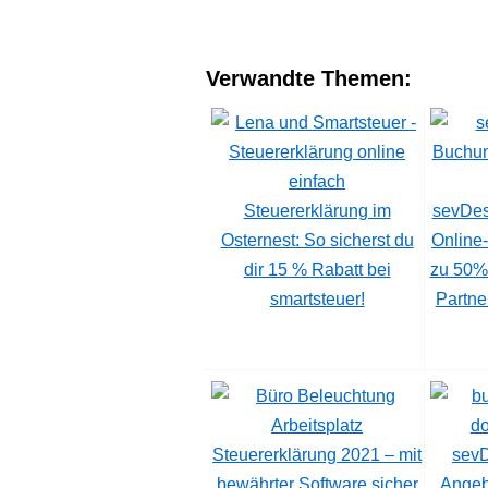
Verwandte Themen:
Steuererklärung im
sevDes
Osternest: So sicherst du
Online-
dir 15 % Rabatt bei
zu 50%
smartsteuer!
Partne
Steuererklärung 2021 – mit
sev
bewährter Software sicher
Angeb