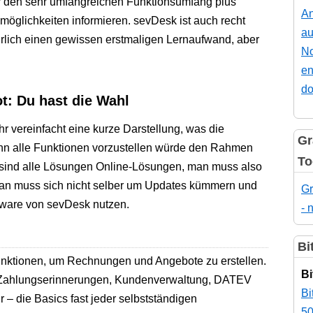
r den sehr umfangreichen Funktionsumfang plus
An
möglichkeiten informieren. sevDesk ist auch recht
au
rlich einen gewissen erstmaligen Lernaufwand, aber
No
en
do
: Du hast die Wahl
r vereinfacht eine kurze Darstellung, was die
Gr
nn alle Funktionen vorzustellen würde den Rahmen
To
ll sind alle Lösungen Online-Lösungen, man muss also
 man muss sich nicht selber um Updates kümmern und
Gr
tware von sevDesk nutzen.
- 
Bi
nktionen, um Rechnungen und Angebote zu erstellen.
Bi
e Zahlungserinnerungen, Kundenverwaltung, DATEV
Bi
r – die Basics fast jeder selbstständigen
50