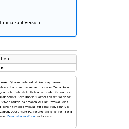
Einmalkauf-Version
nweis
: *) Diese Seite enthält Werbung unserer
rtner in Form von Banner und Textlinks. Wenn Sie auf
genannte Partnerlinks klicken, so werden Sie auf der
zugehörigen Seite unserer Partner geleitet. Wenn sie
er etwas kaufen, so erhalten wir eine Provision, dies
t keine nachteilige Wirkung auf dem Preis, denn Sie
zahlen. Über unsere Partnerprogramme können Sie in
serer
Datenschutzerklärung
mehr lesen.