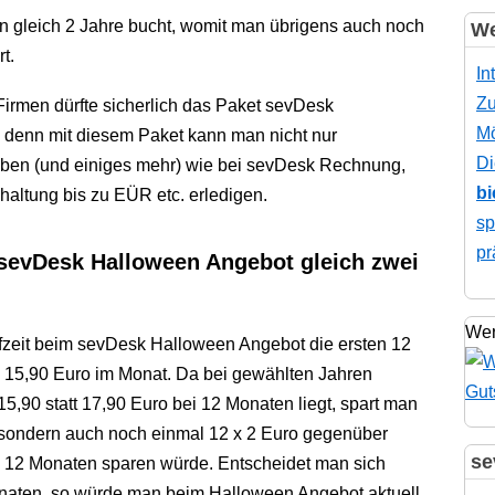
n gleich 2 Jahre bucht, womit man übrigens auch noch
We
t.
In
Zu
Firmen dürfte sicherlich das Paket sevDesk
Mö
denn mit diesem Paket kann man nicht nur
Di
en (und einiges mehr) wie bei sevDesk Rechnung,
bi
altung bis zu EÜR etc. erledigen.
sp
pr
sevDesk Halloween Angebot gleich zwei
Wer
zeit beim sevDesk Halloween Angebot die ersten 12
 15,90 Euro im Monat. Da bei gewählten Jahren
5,90 statt 17,90 Euro bei 12 Monaten liegt, spart man
, sondern auch noch einmal 12 x 2 Euro gegenüber
se
n 12 Monaten sparen würde. Entscheidet man sich
onaten, so würde man beim Halloween Angebot aktuell