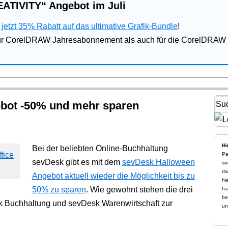
ATIVITY“ Angebot im Juli
jetzt 35% Rabatt auf das ultimative Grafik-Bundle
!
für CorelDRAW Jahresabonnement als auch für die CorelDRAW 
bot -50% und mehr sparen
Hi
Bei der beliebten Online-Buchhaltung
Pa
sevDesk gibt es mit dem
sevDesk Halloween
so
da
Angebot aktuell wieder die Möglichkeit bis zu
hi
50% zu sparen
. Wie gewohnt stehen die drei
ha
be
 Buchhaltung und sevDesk Warenwirtschaft zur
un