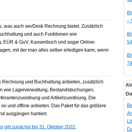
Bi
– 
, was auch sevDesk Rechnung bietet. Zusätzlich
 Buchhaltung und auch Funktionen wie
Bi
, EÜR & GuV, Kassenbuch und sogar Online-
54
en, mit der man alles selber erledigen kann, wenn
Bi
79
as Rechnung und Buchhaltung anbieten, zusätzlich
AV
nen wie Lagerverwaltung, Bestandsbuchungen,
Da
eferantenzuordnung und Artikelzuordnung. Die
Be
on und offline anbieten. Das Paket für das größere
An
nd ausgängen hantiert.
Lö
 gilt zunächst bis 31. Oktober 2022
.
Da