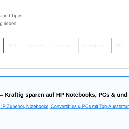
s und Tipps
lg lieben
Web
Business
Angebote
Bitdefender
HP
– Kräftig sparen auf HP Notebooks, PCs & und
 HP Zubehör, Notebooks, Convertibles & PCs mit Top-Ausstattu