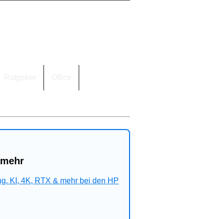
Ratgeber
Office
 mehr
ng. KI, 4K, RTX & mehr bei den HP