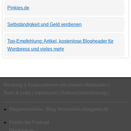
Pinkies.de
Selbständigkeit und Geld verdienen
Top-Empfehlung: Artikel, kostenlose Blogheader für
Wordpress und vieles mehr
Werbung & Kooperationen mit unseren Webseiten
Tools & Links
Impressum
Datenschutzerklärung
Blogverzeichnis - Blog Verzeichnis bloggerei.de
Firefox bei Foxload
Blogtotal.de