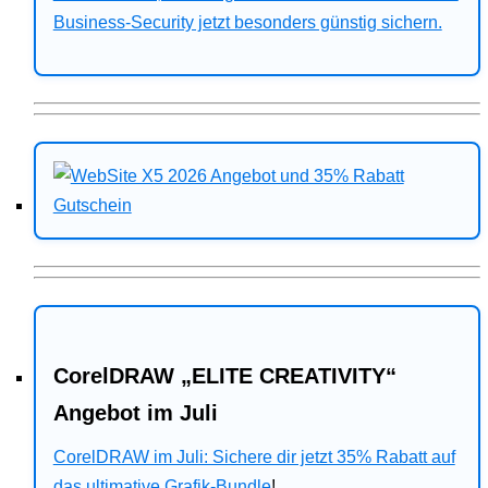
Business-Security jetzt besonders günstig sichern.
CorelDRAW „ELITE CREATIVITY“
Angebot im Juli
CorelDRAW im Juli: Sichere dir jetzt 35% Rabatt auf
das ultimative Grafik-Bundle
!