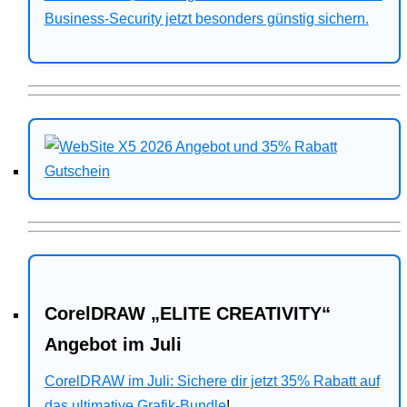
Business-Security jetzt besonders günstig sichern.
CorelDRAW „ELITE CREATIVITY“
Angebot im Juli
CorelDRAW im Juli: Sichere dir jetzt 35% Rabatt auf
das ultimative Grafik-Bundle
!