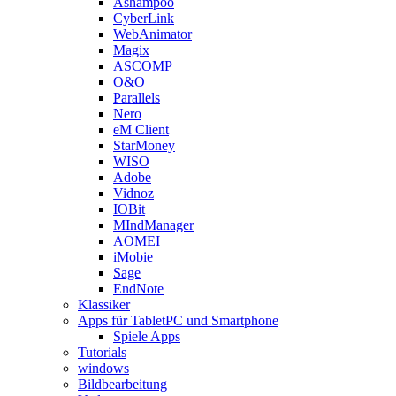
Ashampoo
CyberLink
WebAnimator
Magix
ASCOMP
O&O
Parallels
Nero
eM Client
StarMoney
WISO
Adobe
Vidnoz
IOBit
MIndManager
AOMEI
iMobie
Sage
EndNote
Klassiker
Apps für TabletPC und Smartphone
Spiele Apps
Tutorials
windows
Bildbearbeitung