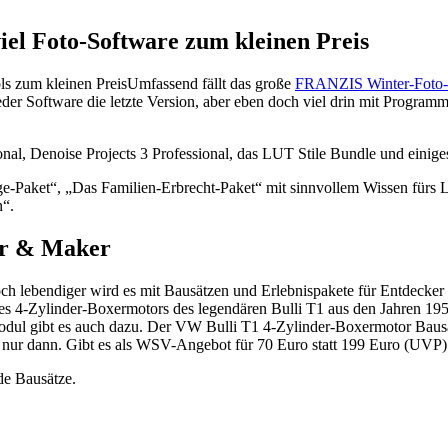
el Foto-Software zum kleinen Preis
Umfassend fällt das große
FRANZIS Winter-Foto-
er Software die letzte Version, aber eben doch viel drin mit Program
nal, Denoise Projects 3 Professional, das LUT Stile Bundle und einig
-Paket“, „Das Familien-Erbrecht-Paket“ mit sinnvollem Wissen fürs Le
n“.
er & Maker
ch lebendiger wird es mit Bausätzen und Erlebnispakete für Entdecke
des 4-Zylinder-Boxermotors des legendären Bulli T1 aus den Jahren 19
l gibt es auch dazu. Der VW Bulli T1 4-Zylinder-Boxermotor Bausatz i
nur dann. Gibt es als WSV-Angebot für 70 Euro statt 199 Euro (UVP)
de Bausätze.