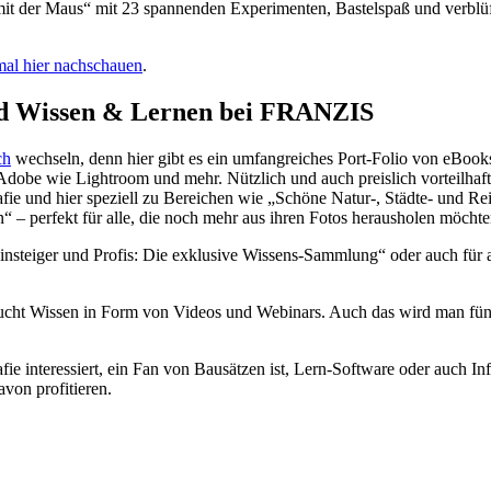
 mit der Maus“ mit 23 spannenden Experimenten, Bastelspaß und verblü
al hier nachschauen
.
nd Wissen & Lernen bei FRANZIS
ch
wechseln, denn hier gibt es ein umfangreiches Port-Folio von eBo
dobe wie Lightroom und mehr. Nützlich und auch preislich vorteilhaft 
d hier speziell zu Bereichen wie „Schöne Natur-, Städte- und Reisebi
– perfekt für alle, die noch mehr aus ihren Fotos herausholen möchte
nsteiger und Profis: Die exklusive Wissens-Sammlung“ oder auch für 
 sucht Wissen in Form von Videos und Webinars. Auch das wird man f
rafie interessiert, ein Fan von Bausätzen ist, Lern-Software oder auch 
von profitieren.