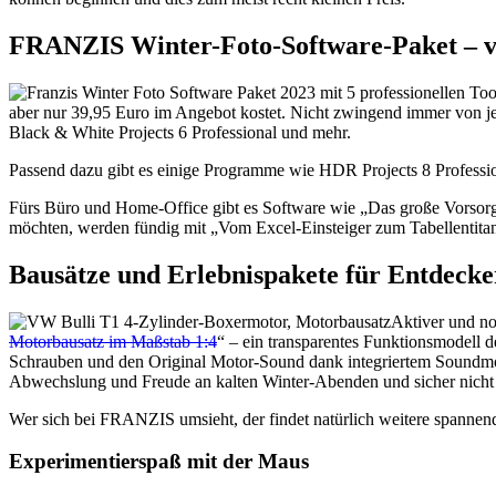
FRANZIS Winter-Foto-Software-Paket – vi
aber nur 39,95 Euro im Angebot kostet. Nicht zwingend immer von jed
Black & White Projects 6 Professional und mehr.
Passend dazu gibt es einige Programme wie HDR Projects 8 Professio
Fürs Büro und Home-Office gibt es Software wie „Das große Vorsorge
möchten, werden fündig mit „Vom Excel-Einsteiger zum Tabellentita
Bausätze und Erlebnispakete für Entdeck
Aktiver und no
Motorbausatz im Maßstab 1:4
“ – ein transparentes Funktionsmodell 
Schrauben und den Original Motor-Sound dank integriertem Soundmodu
Abwechslung und Freude an kalten Winter-Abenden und sicher nicht 
Wer sich bei FRANZIS umsieht, der findet natürlich weitere spannen
Experimentierspaß mit der Maus