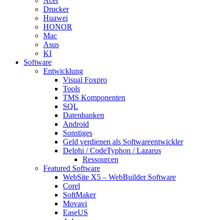
Acer
Drucker
Huawei
HONOR
Mac
Asus
KI
Software
Entwicklung
Visual Foxpro
Tools
TMS Komponenten
SQL
Datenbanken
Android
Sonstiges
Geld verdienen als Softwareentwickler
Delphi / CodeTyphon / Lazarus
Ressourcen
Featured Software
WebSite X5 – WebBuilder Software
Corel
SoftMaker
Movavi
EaseUS