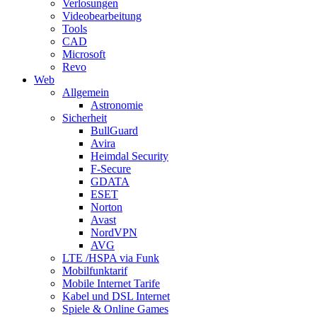
Verlosungen
Videobearbeitung
Tools
CAD
Microsoft
Revo
Web
Allgemein
Astronomie
Sicherheit
BullGuard
Avira
Heimdal Security
F-Secure
GDATA
ESET
Norton
Avast
NordVPN
AVG
LTE /HSPA via Funk
Mobilfunktarif
Mobile Internet Tarife
Kabel und DSL Internet
Spiele & Online Games