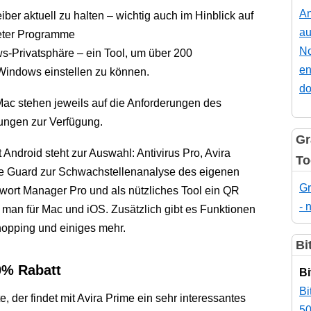
An
er aktuell zu halten – wichtig auch im Hinblick auf
au
teter Programme
No
-Privatsphäre – ein Tool, um über 200
en
Windows einstellen zu können.
do
 Mac stehen jeweils auf die Anforderungen des
ungen zur Verfügung.
Gr
Android steht zur Auswahl: Antivirus Pro, Avira
To
me Guard zur Schwachstellenanalyse des eigenen
Gr
ort Manager Pro und als nützliches Tool ein QR
- 
 man für Mac und iOS. Zusätzlich gibt es Funktionen
hopping und einiges mehr.
Bi
0% Rabatt
Bi
Bi
 der findet mit Avira Prime ein sehr interessantes
50