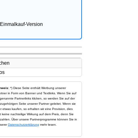
Einmalkauf-Version
nweis
: *) Diese Seite enthält Werbung unserer
rtner in Form von Banner und Textlinks. Wenn Sie auf
genannte Partnerlinks klicken, so werden Sie auf der
zugehörigen Seite unserer Partner geleitet. Wenn sie
er etwas kaufen, so erhalten wir eine Provision, dies
t keine nachteilige Wirkung auf dem Preis, denn Sie
zahlen. Über unsere Partnerprogramme können Sie in
serer
Datenschutzerklärung
mehr lesen.