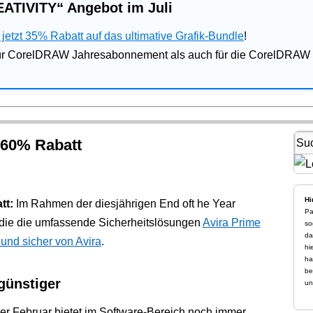
ATIVITY“ Angebot im Juli
jetzt 35% Rabatt auf das ultimative Grafik-Bundle
!
für CorelDRAW Jahresabonnement als auch für die CorelDRAW 
 60% Rabatt
Hi
tt:
Im Rahmen der diesjährigen End oft he Year
Pa
h die die umfassende Sicherheitslösungen
Avira Prime
so
da
 und sicher von Avira
.
hi
ha
be
günstiger
un
er Februar bietet im Software-Bereich noch immer