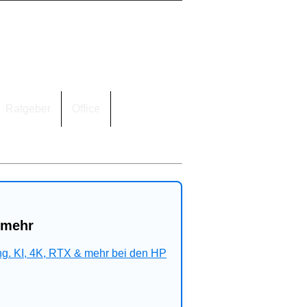
Ratgeber
Office
 mehr
ng. KI, 4K, RTX & mehr bei den HP