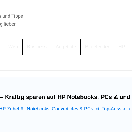
s und Tipps
lg lieben
Web
Business
Angebote
Bitdefender
HP
– Kräftig sparen auf HP Notebooks, PCs & und
 HP Zubehör, Notebooks, Convertibles & PCs mit Top-Ausstattu