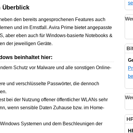
se
m Überblick
Wer
 neben den bereits angesprochenen Features auch
lemen und im Ernstfall. Avira Prime bietet angepasste
OS, aber eben auch für Windows-basierte Notebooks &
n der jeweiligen Geräte.
Bi
dows beinhaltet hier:
Ge
endem Schutz vor Malware und alle sonstigen Online-
Pr
be
re und verschlüsselte Passwörter, die dennoch
en.
Wer
 bei der Nutzung offener öffentlicher WLANs sehr
dann, wenn sensible Daten Zuhause bzw. im Home-
HP
 Windows Systemen und dem Beschleunigen der
H