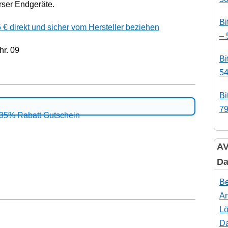
rser Endgeräte.
Bi
 € direkt und sicher vom Hersteller beziehen
– 
hr. 09
Bi
54
Bi
79
AV
Da
Be
An
Lö
Da