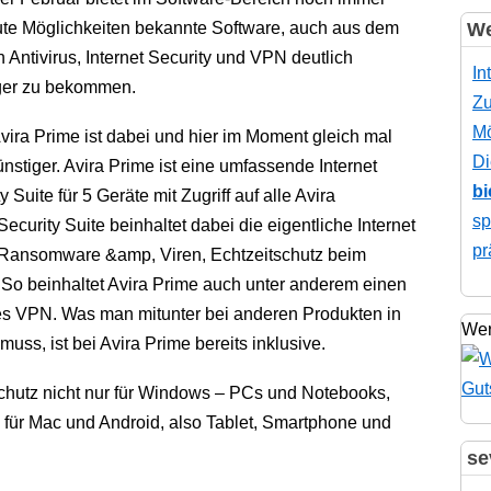
ute Möglichkeiten bekannte Software, auch aus dem
We
 Antivirus, Internet Security und VPN deutlich
In
ger zu bekommen.
Zu
Mö
vira Prime ist dabei und hier im Moment gleich mal
Di
stiger. Avira Prime ist eine umfassende Internet
bi
y Suite für 5 Geräte mit Zugriff auf alle Avira
sp
curity Suite beinhaltet dabei die eigentliche Internet
pr
 Ransomware &amp, Viren, Echtzeitschutz beim
. So beinhaltet Avira Prime auch unter anderem einen
es VPN. Was man mitunter bei anderen Produkten in
Wer
uss, ist bei Avira Prime bereits inklusive.
Schutz nicht nur für Windows – PCs und Notebooks,
ür Mac und Android, also Tablet, Smartphone und
se