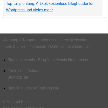
Top-Empfehlung: Artikel, kostenlose Blogheader für
Wordpress und vieles mehr
Werbung & Kooperationen mit unseren Webseiten
Tools & Links
Impressum
Datenschutzerklärung
Blogverzeichnis - Blog Verzeichnis bloggerei.de
Firefox bei Foxload
Blogtotal.de
Blog Top Liste by TopBlogs.de
© Michael Bickel