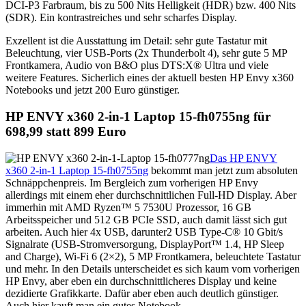
DCI-P3 Farbraum, bis zu 500 Nits Helligkeit (HDR) bzw. 400 Nits
(SDR). Ein kontrastreiches und sehr scharfes Display.
Exzellent ist die Ausstattung im Detail: sehr gute Tastatur mit
Beleuchtung, vier USB-Ports (2x Thunderbolt 4), sehr gute 5 MP
Frontkamera, Audio von B&O plus DTS:X® Ultra und viele
weitere Features. Sicherlich eines der aktuell besten HP Envy x360
Notebooks und jetzt 200 Euro günstiger.
HP ENVY x360 2-in-1 Laptop 15-fh0755ng für
698,99 statt 899 Euro
Das HP ENVY
x360 2-in-1 Laptop 15-fh0755ng
bekommt man jetzt zum absoluten
Schnäppchenpreis. Im Bergleich zum vorherigen HP Envy
allerdings mit einem eher durchschnittlichen Full-HD Display. Aber
immerhin mit AMD Ryzen™ 5 7530U Prozessor, 16 GB
Arbeitsspeicher und 512 GB PCIe SSD, auch damit lässt sich gut
arbeiten. Auch hier 4x USB, darunter2 USB Type-C® 10 Gbit/s
Signalrate (USB-Stromversorgung, DisplayPort™ 1.4, HP Sleep
and Charge), Wi-Fi 6 (2×2), 5 MP Frontkamera, beleuchtete Tastatur
und mehr. In den Details unterscheidet es sich kaum vom vorherigen
HP Envy, aber eben ein durchschnittlicheres Display und keine
dezidierte Grafikkarte. Dafür aber eben auch deutlich günstiger.
Auch hier kauft man ein gutes Notebook.