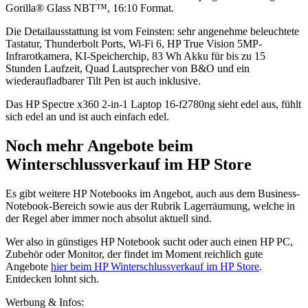
Gorilla® Glass NBT™, 16:10 Format.
Die Detailausstattung ist vom Feinsten: sehr angenehme beleuchtete
Tastatur, Thunderbolt Ports, Wi-Fi 6, HP True Vision 5MP-
Infrarotkamera, KI-Speicherchip, 83 Wh Akku für bis zu 15
Stunden Laufzeit, Quad Lautsprecher von B&O und ein
wiederaufladbarer Tilt Pen ist auch inklusive.
Das HP Spectre x360 2-in-1 Laptop 16-f2780ng sieht edel aus, fühlt
sich edel an und ist auch einfach edel.
Noch mehr Angebote beim
Winterschlussverkauf im HP Store
Es gibt weitere HP Notebooks im Angebot, auch aus dem Business-
Notebook-Bereich sowie aus der Rubrik Lagerräumung, welche in
der Regel aber immer noch absolut aktuell sind.
Wer also in günstiges HP Notebook sucht oder auch einen HP PC,
Zubehör oder Monitor, der findet im Moment reichlich gute
Angebote
hier beim HP Winterschlussverkauf im HP Store
.
Entdecken lohnt sich.
Werbung & Infos: