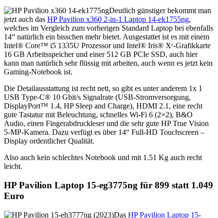
Deutlich günstiger bekommt man
jetzt auch das
HP Pavilion x360 2-in-1 Laptop 14-ek1755ng
,
welches im Vergleich zum vorherigen Standard Laptop bei ebenfalls
14“ natürlich ein bisschen mehr bietet. Ausgestattet ist es mit einem
Intel® Core™ i5 1335U Prozessor und Intel® Iris® Xᵉ-Grafikkarte
16 GB Arbeitsspeicher und einer 512 GB PCIe SSD, auch hier
kann man natürlich sehr flüssig mit arbeiten, auch wenn es jetzt kein
Gaming-Notebook ist.
Die Detailausstattung ist recht nett, so gibt es unter anderem 1x 1
USB Type-C® 10 Gbit/s Signalrate (USB-Stromversorgung,
DisplayPort™ 1.4, HP Sleep and Charge), HDMI 2.1, eine recht
gute Tastatur mit Beleuchtung, schnelles Wi-Fi 6 (2×2), B&O
Audio, einen Fingerabdruckleser und die sehr gute HP True Vision
5-MP-Kamera. Dazu verfügt es über 14“ Full-HD Touchscreen –
Display ordentlicher Qualität.
Also auch kein schlechtes Notebook und mit 1.51 Kg auch recht
leicht.
HP Pavilion Laptop 15-eg3775ng für 899 statt 1.049
Euro
Das
HP Pavilion Laptop 15-