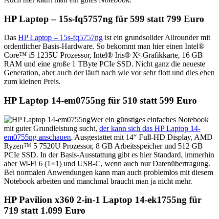
HP Laptop – 15s-fq5757ng für 599 statt 799 Euro
Das
HP Laptop – 15s-fq5757ng
ist ein grundsolider Allrounder mit
ordentlicher Basis-Hardware. So bekommt man hier einen Intel®
Core™ i5 1235U Prozessor, Intel® Iris® Xᵉ-Grafikkarte, 16 GB
RAM und eine große 1 TByte PCIe SSD. Nicht ganz die neueste
Generation, aber auch der läuft nach wie vor sehr flott und dies eben
zum kleinen Preis.
HP Laptop 14-em0755ng für 510 statt 599 Euro
Wer ein günstiges einfaches Notebook
mit guter Grundleistung sucht,
der kann sich das HP Laptop 14-
em0755ng anschauen
. Ausgestattet mit 14“ Full-HD Display, AMD
Ryzen™ 5 7520U Prozessor, 8 GB Arbeitsspeicher und 512 GB
PCIe SSD. In der Basis-Ausstattung gibt es hier Standard, immerhin
aber Wi-Fi 6 (1×1) und USB-C, wenn auch nur Datenübertragung.
Bei normalen Anwendungen kann man auch problemlos mit diesem
Notebook arbeiten und manchmal braucht man ja nicht mehr.
HP Pavilion x360 2-in-1 Laptop 14-ek1755ng für
719 statt 1.099 Euro