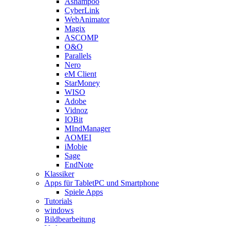
Ashampoo
CyberLink
WebAnimator
Magix
ASCOMP
O&O
Parallels
Nero
eM Client
StarMoney
WISO
Adobe
Vidnoz
IOBit
MIndManager
AOMEI
iMobie
Sage
EndNote
Klassiker
Apps für TabletPC und Smartphone
Spiele Apps
Tutorials
windows
Bildbearbeitung