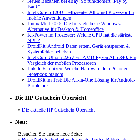
Neues Bezahlen bei eBay: So funktioniert „Pay by
Bank“
Intel Core 5 120U – effizienter Allround-Prozessor für
mobile Anwendungen
Linux Mint 2026: Die für viele beste Windows-
Alternative für Desktop & Homeoffice
KI-Power im Prozessor: Welche CPU hat die stärkste
NPU?
DroidKit: Android-Daten retten, Gerät entsperren &
Systemfehler beheben
Intel Core Ultra 5 226V vs. AMD Ryzen AI 5 340: Ein
Vergleich der mobilen Prozessoren
Lokale KI nutzen: Welche Hardware dein PC oder
Notebook braucht
DroidKit im Test: Die All-in-One Lösung für Android-
Probleme?
Die HP Gutschein Übersicht
»
Die aktuelle HP Gutschein Übersicht
Neu:
Besuchen Sie unsere neue Seite:
»
Beste Netz Sicherheit inklusive der besten Bitdefender