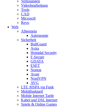
Verlosungen
Videobearbeitung
Tools
CAD
Microsoft
Revo
Web
Allgemein
Astronomie
Sicherheit
BullGuard
Avira
Heimdal Security
F-Secure
GDATA
ESET
Norton
Avast
NordVPN
AVG
LTE /HSPA via Funk
Mobilfunktarif
Mobile Internet Tarife
Kabel und DSL Internet
Spiele & Online Games