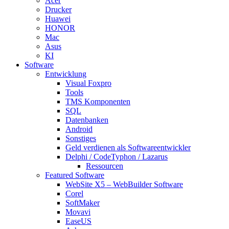
Acer
Drucker
Huawei
HONOR
Mac
Asus
KI
Software
Entwicklung
Visual Foxpro
Tools
TMS Komponenten
SQL
Datenbanken
Android
Sonstiges
Geld verdienen als Softwareentwickler
Delphi / CodeTyphon / Lazarus
Ressourcen
Featured Software
WebSite X5 – WebBuilder Software
Corel
SoftMaker
Movavi
EaseUS