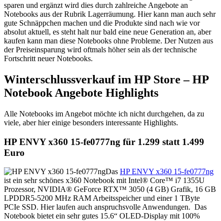
sparen und ergänzt wird dies durch zahlreiche Angebote an
Notebooks aus der Rubrik Lagerräumung. Hier kann man auch sehr
gute Schnäppchen machen und die Produkte sind nach wie vor
absolut aktuell, es steht halt nur bald eine neue Generation an, aber
kaufen kann man diese Notebooks ohne Probleme. Der Nutzen aus
der Preiseinsparung wird oftmals höher sein als der technische
Fortschritt neuer Notebooks.
Winterschlussverkauf im HP Store – HP
Notebook Angebote Highlights
Alle Notebooks im Angebot möchte ich nicht durchgehen, da zu
viele, aber hier einige besonders interessante Highlights.
HP ENVY x360 15-fe0777ng für 1.299 statt 1.499
Euro
Das
HP ENVY x360 15-fe0777ng
ist ein sehr schönes x360 Notebook mit Intel® Core™ i7 1355U
Prozessor, NVIDIA® GeForce RTX™ 3050 (4 GB) Grafik, 16 GB
LPDDR5-5200 MHz RAM Arbeitsspeicher und einer 1 TByte
PCIe SSD. Hier laufen auch anspruchsvolle Anwendungen. Das
Notebook bietet ein sehr gutes 15.6“ OLED-Display mit 100%