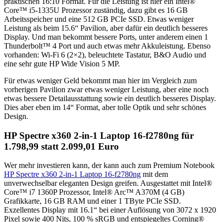
praktischen 16:10 Format. Für die Leistung ist hier ein Intel®
Core™ i5-1335U Prozessor zuständig, dazu gibt es 16 GB
Arbeitsspeicher und eine 512 GB PCIe SSD. Etwas weniger
Leistung als beim 15.6“ Pavilion, aber dafür ein deutlich besseres
Display. Und man bekommt bessere Ports, unter anderem einen 1
Thunderbolt™ 4 Port und auch etwas mehr Akkuleistung. Ebenso
vorhanden: Wi-Fi 6 (2×2), beleuchtete Tastatur, B&O Audio und
eine sehr gute HP Wide Vision 5 MP.
Für etwas weniger Geld bekommt man hier im Vergleich zum
vorherigen Pavilion zwar etwas weniger Leistung, aber eine noch
etwas bessere Detailausstattung sowie ein deutlich besseres Display.
Dies aber eben im 14“ Format, aber tolle Optik und sehr schönes
Design.
HP Spectre x360 2-in-1 Laptop 16-f2780ng für
1.798,99 statt 2.099,01 Euro
Wer mehr investieren kann, der kann auch zum Premium Notebook
HP Spectre x360 2-in-1 Laptop 16-f2780ng
mit dem
unverwechselbar eleganten Design greifen. Ausgestattet mit Intel®
Core™ i7 1360P Prozessor, Intel® Arc™ A370M (4 GB)
Grafikkarte, 16 GB RAM und einer 1 TByte PCIe SSD.
Exzellentes Display mit 16.1“ bei einer Auflösung von 3072 x 1920
Pixel sowie 400 Nits, 100 % sRGB und entspiegeltes Corning®