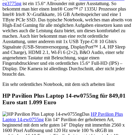
eg3775ng
ist ein 15.6“ Allrounder mit guter Ausstattung. So
bekommt man hier einen Intel® Core™ i7 1335U Prozessor plus
Intel® Iris® Xᵉ-Grafikkarte, 16 GB Arbeitsspeicher und eine 1
TByte PCIe SSD. Das typische Notebook, welches man abseits von
High-End Gaming für alle möglichen Aufgaben einsetzen kann und
welches auch die Leistung dazu bietet, um dieses komfortabel zu
machen. Auch hier bekommt man eine recht ordentliche
Ausstattung, unter anderem mit 1x USB Type-C® 10 Gbit/s
Signalrate (USB-Stromversorgung, DisplayPort™ 1.4, HP Sleep
and Charge), HDMI 2.1, Wi-Fi 6 (2×2), B&O Audio, einer sehr
angenehmen Tastatur mit Beleuchtung, sogar einen
Fingerabdruckleser und ein ordentliches 15.6“ Full-HD (IPS) –
Display. Die Kamera ist allerdings Durchschnitt, aber nicht jeder
braucht das.
Ein sehr ordentliches Notebook, mit dem sich arbeiten lässt
HP Pavilion Plus Laptop 14-ew0755ng für 849,01
Euro statt 1.099 Euro
Das
HP Pavilion Plus
Laptop 14-ew0755ng
Ein 14“ Pavilion der gehobenen Art,
beginnend mit dem sehr guten 14″ Display mit immerhin 2560 x
1600 Pixel Auflösung und 120 Hz sowie 100 % sRGB im