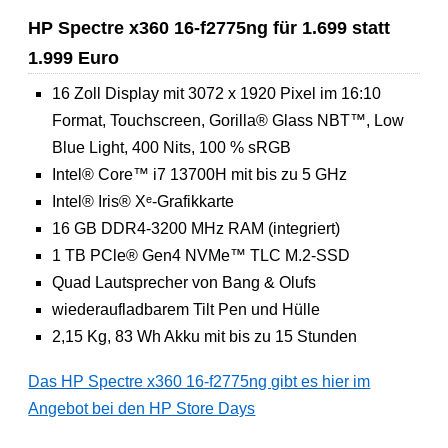
HP Spectre x360 16-f2775ng für 1.699 statt
1.999 Euro
16 Zoll Display mit 3072 x 1920 Pixel im 16:10
Format, Touchscreen, Gorilla® Glass NBT™, Low
Blue Light, 400 Nits, 100 % sRGB
Intel® Core™ i7 13700H mit bis zu 5 GHz
Intel® Iris® Xᵉ-Grafikkarte
16 GB DDR4-3200 MHz RAM (integriert)
1 TB PCle® Gen4 NVMe™ TLC M.2-SSD
Quad Lautsprecher von Bang & Olufs
wiederaufladbarem Tilt Pen und Hülle
2,15 Kg, 83 Wh Akku mit bis zu 15 Stunden
Das HP Spectre x360 16-f2775ng gibt es hier im
Angebot bei den HP Store Days