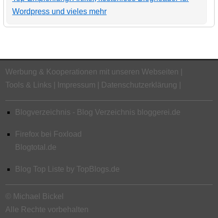
Wordpress und vieles mehr
Werbung & Kooperationen mit unseren Webseiten
Tools & Links
Impressum
Datenschutzerklärung
Blogverzeichnis - Blog Verzeichnis bloggerei.de
Firefox bei Foxload
Blogtotal.de
Blog Top Liste by TopBlogs.de
© Michael Bickel
Alle Rechte vorbehalten