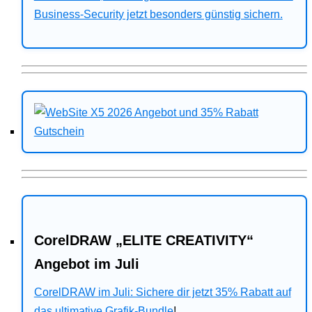
Business-Security jetzt besonders günstig sichern.
CorelDRAW „ELITE CREATIVITY“
Angebot im Juli
CorelDRAW im Juli: Sichere dir jetzt 35% Rabatt auf
das ultimative Grafik-Bundle
!