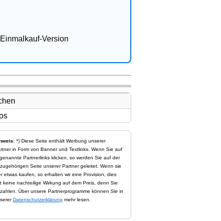
Einmalkauf-Version
nweis
: *) Diese Seite enthält Werbung unserer
rtner in Form von Banner und Textlinks. Wenn Sie auf
genannte Partnerlinks klicken, so werden Sie auf der
zugehörigen Seite unserer Partner geleitet. Wenn sie
er etwas kaufen, so erhalten wir eine Provision, dies
t keine nachteilige Wirkung auf dem Preis, denn Sie
zahlen. Über unsere Partnerprogramme können Sie in
serer
Datenschutzerklärung
mehr lesen.