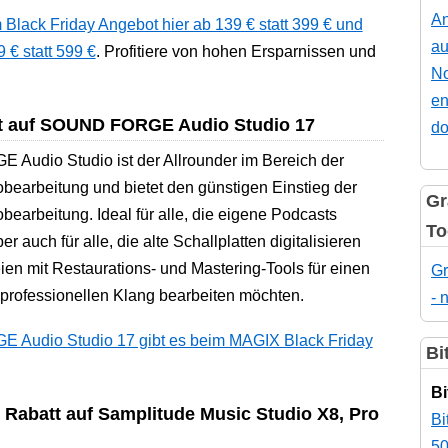
An
ack Friday Angebot hier ab 139 € statt 399 € und
au
€ statt 599 €
. Profitiere von hohen Ersparnissen und
No
en
tt auf SOUND FORGE Audio Studio 17
do
udio Studio ist der Allrounder im Bereich der
obearbeitung und bietet den günstigen Einstieg der
Gr
obearbeitung. Ideal für alle, die eigene Podcasts
To
 auch für alle, die alte Schallplatten digitalisieren
en mit Restaurations- und Mastering-Tools für einen
Gr
professionellen Klang bearbeiten möchten.
- 
Audio Studio 17 gibt es beim MAGIX Black Friday
Bi
Bi
% Rabatt auf Samplitude Music Studio X8, Pro
Bi
50