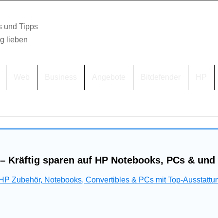
s und Tipps
lg lieben
Web
Business
Angebote
Bitdefender
HP
– Kräftig sparen auf HP Notebooks, PCs & und
 HP Zubehör, Notebooks, Convertibles & PCs mit Top-Ausstattu