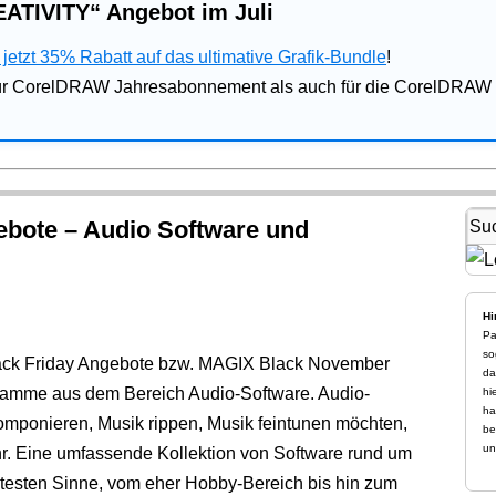
ATIVITY“ Angebot im Juli
jetzt 35% Rabatt auf das ultimative Grafik-Bundle
!
für CorelDRAW Jahresabonnement als auch für die CorelDRAW 
bote – Audio Software und
Hi
Pa
so
ack Friday Angebote bzw. MAGIX Black November
da
ramme aus dem Bereich Audio-Software. Audio-
hi
ha
 komponieren, Musik rippen, Musik feintunen möchten,
be
un
hr. Eine umfassende Kollektion von Software rund um
testen Sinne, vom eher Hobby-Bereich bis hin zum