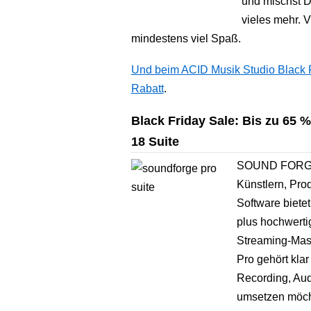
und mischst D
vieles mehr. V
mindestens viel Spaß.
Und beim ACID Musik Studio Black Fr
Rabatt
.
Black Friday Sale: Bis zu 65
18 Suite
SOUND FORGE P
Künstlern, Pro
Software biete
plus hochwerti
Streaming-Mas
Pro gehört klar 
Recording, Aud
umsetzen möch