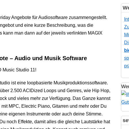
We
Friday Angebote für Audiosoftware zusammengestellt.
In
Angebot und eine kurze Beschreibung, was die
Zu
ails kann man dann auf der jeweils verlinkten MAGIX
Mö
Di
bi
ote – Audio und Musik Software
sp
pr
 Music Studio 11!
udio ist eine loopbasierte Musikproduktionssoftware.
Wer
 über 2.500 ACIDized Loops und Genres, wie Hip Hop,
ck und vieles mehr zur Verfügung. Das Ganze kannst
mit MPC, Electric Piano, Gitarren und mehr oder Du
ine eigenen Instrumente oder auch deine Stimme.
se
u noch Effekte, damit alles die gleiche Lautstärke hat