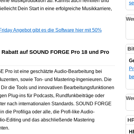
eine Musikproduktion ab. Kannst auch remixen und
se
ielleicht Dein Start in eine erfolgreiche Musikkarriere,
Wer
iday Angebot gibt es die Software hier mit 50%
Bi
 % Rabatt auf SOUND FORGE Pro 18 und Pro
Ge
Pr
ro ist eine geschätzte Audio-Bearbeitung bei
be
duzenten, sowie Ton- und Mastering-Ingenieuren. Die
t Dir die Tools und innovativen Bearbeitungsfunktionen
gen Plug-ins für Podcasts, Rundfunkbeiträge oder
Wer
ter nach internationalen Standards. SOUND FORGE
in die Profiliga oder alle, die Profi-like Audio-
HP
io-Editing und das abschließende Mastering
ten.
H