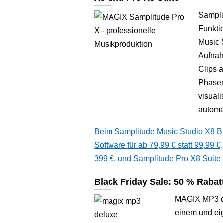
Sampli
Funkti
Music 
Aufnahm
Clips 
Phasen
visuali
automa
Beim Samplitude Music Studio X8 B
Software für ab 79,99 € statt 99,99 €
399 €, und Samplitude Pro X8 Suite f
Black Friday Sale: 50 % Raba
MAGIX MP3 del
einem und eig