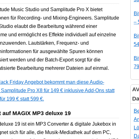
tude Music Studio und Samplitude Pro X bietet
Bi
onen für Recording- und Mixing-Engineers. Samplitude
– 
Studio elaubt die Bearbeitung während einer
e und ermöglicht es Effekte individuell auf einzelne
Bi
anzuwenden. Lautstärken, Frequenz- und
54
informationen für ausgewählte Spuren können
Bi
siert werden und der Batch-Export sorgt für die
79
tisierte Bearbeitung mehrerer Dateien auf einmal.
lack Friday Angebot bekommt man diese Audio-
AV
, Samplitude Pro X8 für 149 € inklusive Add-Ons statt
Da
ür 199 € statt 599 €.
Be
tt auf MAGIX MP3 deluxe 19
An
uxe 19 ist ein MP3 Converter & digitale Jukebox in
Lö
net sich für alle, die Musik-Mediathek auf dem PC,
Da