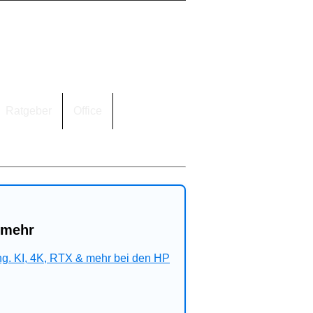
Ratgeber
Office
 mehr
ng. KI, 4K, RTX & mehr bei den HP