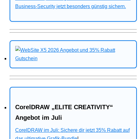
Business-Security jetzt besonders günstig sichern.
CorelDRAW „ELITE CREATIVITY“
Angebot im Juli
CorelDRAW im Juli: Sichere dir jetzt 35% Rabatt auf
das ultimative Grafik-Bundle
!