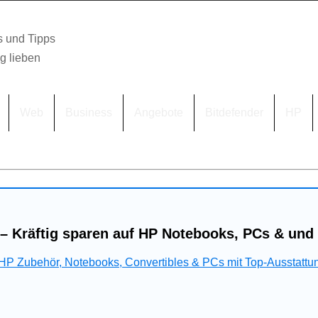
s und Tipps
lg lieben
Web
Business
Angebote
Bitdefender
HP
– Kräftig sparen auf HP Notebooks, PCs & und
 HP Zubehör, Notebooks, Convertibles & PCs mit Top-Ausstattu