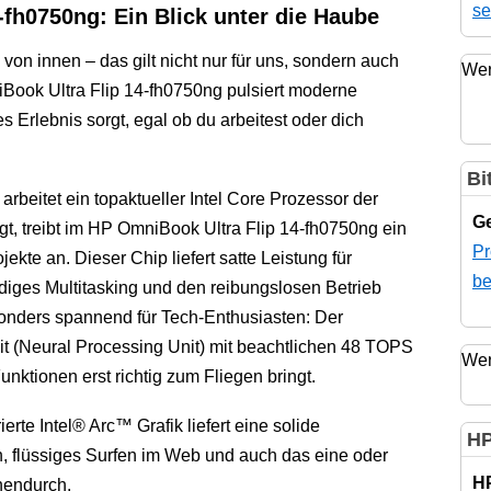
se
fh0750ng: Ein Blick unter die Haube
on innen – das gilt nicht nur für uns, sondern auch
Wer
Book Ultra Flip 14-fh0750ng pulsiert moderne
es Erlebnis sorgt, egal ob du arbeitest oder dich
Bi
rbeitet ein topaktueller Intel Core Prozessor der
Ge
, treibt im HP OmniBook Ultra Flip 14-fh0750ng ein
Pr
kte an. Dieser Chip liefert satte Leistung für
be
iges Multitasking und den reibungslosen Betrieb
nders spannend für Tech-Enthusiasten: Der
it (Neural Processing Unit) mit beachtlichen 48 TOPS
Wer
Funktionen erst richtig zum Fliegen bringt.
ierte Intel® Arc™ Grafik liefert eine solide
HP
n, flüssiges Surfen im Web und auch das eine oder
H
hendurch.