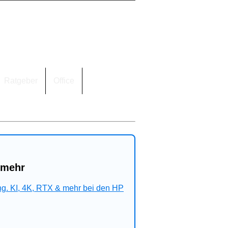
Ratgeber
Office
 mehr
ng. KI, 4K, RTX & mehr bei den HP