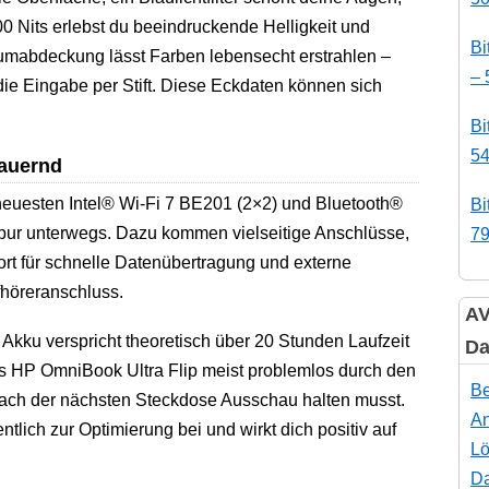
 Nits erlebst du beeindruckende Helligkeit und
Bi
mabdeckung lässt Farben lebensecht erstrahlen –
– 
 die Eingabe per Stift. Diese Eckdaten können sich
Bi
54
auernd
euesten Intel® Wi-Fi 7 BE201 (2×2) und Bluetooth®
Bi
lspur unterwegs. Dazu kommen vielseitige Anschlüsse,
79
ort für schnelle Datenübertragung und externe
fhöreranschluss.
AV
Akku verspricht theoretisch über 20 Stunden Laufzeit
Da
das HP OmniBook Ultra Flip meist problemlos durch den
Be
nach der nächsten Steckdose Ausschau halten musst.
An
tlich zur Optimierung bei und wirkt dich positiv auf
Lö
Da