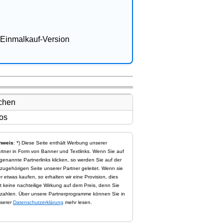
Einmalkauf-Version
nweis
: *) Diese Seite enthält Werbung unserer
rtner in Form von Banner und Textlinks. Wenn Sie auf
genannte Partnerlinks klicken, so werden Sie auf der
zugehörigen Seite unserer Partner geleitet. Wenn sie
er etwas kaufen, so erhalten wir eine Provision, dies
t keine nachteilige Wirkung auf dem Preis, denn Sie
zahlen. Über unsere Partnerprogramme können Sie in
serer
Datenschutzerklärung
mehr lesen.