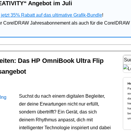
ATIVITY“ Angebot im Juli
jetzt 35% Rabatt auf das ultimative Grafik-Bundle
!
für CorelDRAW Jahresabonnement als auch für die CorelDRAW 
eiten: Das HP OmniBook Ultra Flip
gsangebot
Hi
Pa
so
Suchst du nach einem digitalen Begleiter,
da
der deine Erwartungen nicht nur erfüllt,
hi
ha
sondern übertrifft? Ein Gerät, das sich
be
un
deinem Rhythmus anpasst, dich mit
intelligenter Technologie inspiriert und dabei