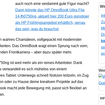
auch noch eine verdammt gute Figur macht?
We
Dann könnte das HP OmniBook Ultra Flip
In
14-fh0750ng, aktuell hier 200 Euro günstiger
Zu
als HP Frühlingsangebot erhältlich, genau
Mö
das sein, was du brauchst
.
Di
ein wahres Chamäleon, vollgepackt mit modernster
bi
gkeiten. Das OmniBook wagt einen Sprung nach vorn,
sp
enden Frontkamera – aber dazu später mehr.
pr
ng ist weit mehr als ein reines Arbeitstier. Dank
s verwandelt es sich mühelos von einem
Wer
ives Tablet. Unterwegs schnell Notizen kritzeln, im Zug
n oder zu Hause deine kreativen Projekte auf das
ok macht jede Bewegung mit, passt sich flexibel an
an.
se