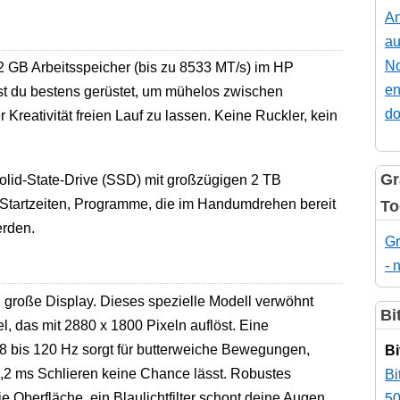
An
au
No
32 GB Arbeitsspeicher (bis zu 8533 MT/s) im HP
en
st du bestens gerüstet, um mühelos zwischen
do
reativität freien Lauf zu lassen. Keine Ruckler, kein
Gr
 Solid-State-Drive (SSD) mit großzügigen 2 TB
e Startzeiten, Programme, die im Handumdrehen bereit
To
erden.
Gr
- 
ll große Display. Dieses spezielle Modell verwöhnt
Bi
, das mit 2880 x 1800 Pixeln auflöst. Eine
8 bis 120 Hz sorgt für butterweiche Bewegungen,
Bi
,2 ms Schlieren keine Chance lässt. Robustes
Bi
e Oberfläche, ein Blaulichtfilter schont deine Augen,
50