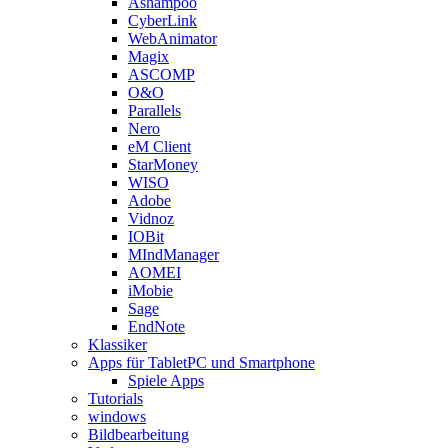
Ashampoo
CyberLink
WebAnimator
Magix
ASCOMP
O&O
Parallels
Nero
eM Client
StarMoney
WISO
Adobe
Vidnoz
IOBit
MIndManager
AOMEI
iMobie
Sage
EndNote
Klassiker
Apps für TabletPC und Smartphone
Spiele Apps
Tutorials
windows
Bildbearbeitung