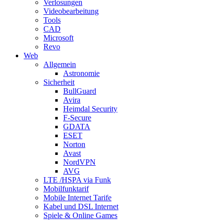
Verlosungen
Videobearbeitung
Tools
CAD
Microsoft
Revo
Web
Allgemein
Astronomie
Sicherheit
BullGuard
Avira
Heimdal Security
F-Secure
GDATA
ESET
Norton
Avast
NordVPN
AVG
LTE /HSPA via Funk
Mobilfunktarif
Mobile Internet Tarife
Kabel und DSL Internet
Spiele & Online Games