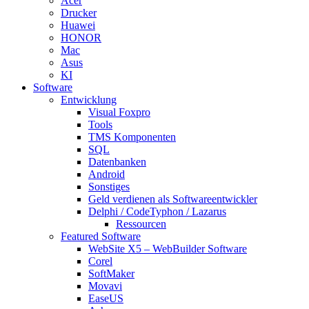
Acer
Drucker
Huawei
HONOR
Mac
Asus
KI
Software
Entwicklung
Visual Foxpro
Tools
TMS Komponenten
SQL
Datenbanken
Android
Sonstiges
Geld verdienen als Softwareentwickler
Delphi / CodeTyphon / Lazarus
Ressourcen
Featured Software
WebSite X5 – WebBuilder Software
Corel
SoftMaker
Movavi
EaseUS