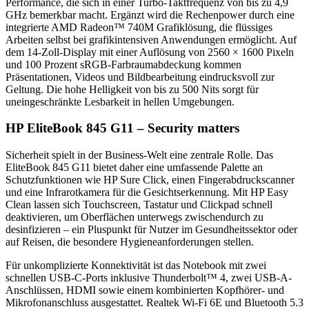
Performance, die sich in einer Turbo-Taktfrequenz von bis zu 4,9
GHz bemerkbar macht. Ergänzt wird die Rechenpower durch eine
integrierte AMD Radeon™ 740M Grafiklösung, die flüssiges
Arbeiten selbst bei grafikintensiven Anwendungen ermöglicht. Auf
dem 14-Zoll-Display mit einer Auflösung von 2560 × 1600 Pixeln
und 100 Prozent sRGB-Farbraumabdeckung kommen
Präsentationen, Videos und Bildbearbeitung eindrucksvoll zur
Geltung. Die hohe Helligkeit von bis zu 500 Nits sorgt für
uneingeschränkte Lesbarkeit in hellen Umgebungen.
HP EliteBook 845 G11 – Security matters
Sicherheit spielt in der Business-Welt eine zentrale Rolle. Das
EliteBook 845 G11 bietet daher eine umfassende Palette an
Schutzfunktionen wie HP Sure Click, einen Fingerabdruckscanner
und eine Infrarotkamera für die Gesichtserkennung. Mit HP Easy
Clean lassen sich Touchscreen, Tastatur und Clickpad schnell
deaktivieren, um Oberflächen unterwegs zwischendurch zu
desinfizieren – ein Pluspunkt für Nutzer im Gesundheitssektor oder
auf Reisen, die besondere Hygieneanforderungen stellen.
Für unkomplizierte Konnektivität ist das Notebook mit zwei
schnellen USB-C-Ports inklusive Thunderbolt™ 4, zwei USB-A-
Anschlüssen, HDMI sowie einem kombinierten Kopfhörer- und
Mikrofonanschluss ausgestattet. Realtek Wi-Fi 6E und Bluetooth 5.3