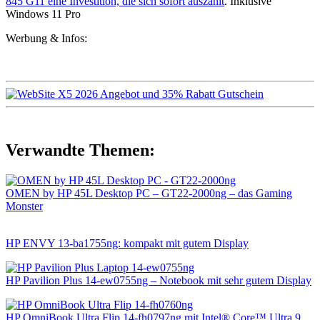
845 G11 eine Investition, die sich sofort auszahlt
. Inklusive
Windows 11 Pro
Werbung & Infos:
Verwandte Themen:
OMEN by HP 45L Desktop PC – GT22-2000ng – das Gaming
Monster
HP ENVY 13-ba1755ng: kompakt mit gutem Display
HP Pavilion Plus 14-ew0755ng – Notebook mit sehr gutem Display
HP OmniBook Ultra Flip 14-fh0797ng mit Intel® Core™ Ultra 9