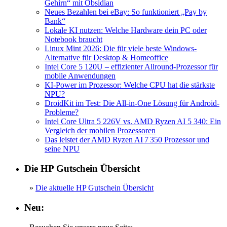
Gehirn“ mit Obsidian
Neues Bezahlen bei eBay: So funktioniert „Pay by
Bank“
Lokale KI nutzen: Welche Hardware dein PC oder
Notebook braucht
Linux Mint 2026: Die für viele beste Windows-
Alternative für Desktop & Homeoffice
Intel Core 5 120U – effizienter Allround-Prozessor für
mobile Anwendungen
KI-Power im Prozessor: Welche CPU hat die stärkste
NPU?
DroidKit im Test: Die All-in-One Lösung für Android-
Probleme?
Intel Core Ultra 5 226V vs. AMD Ryzen AI 5 340: Ein
Vergleich der mobilen Prozessoren
Das leistet der AMD Ryzen AI 7 350 Prozessor und
seine NPU
Die HP Gutschein Übersicht
»
Die aktuelle HP Gutschein Übersicht
Neu: