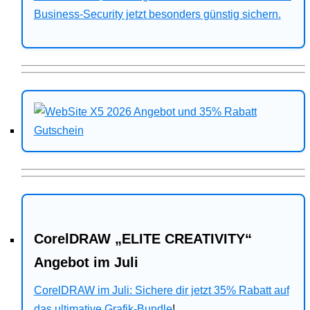
Business-Security jetzt besonders günstig sichern.
CorelDRAW „ELITE CREATIVITY“
Angebot im Juli
CorelDRAW im Juli: Sichere dir jetzt 35% Rabatt auf
das ultimative Grafik-Bundle
!