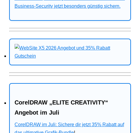
Business-Security jetzt besonders günstig sichern.
CorelDRAW „ELITE CREATIVITY“
Angebot im Juli
CorelDRAW im Juli: Sichere dir jetzt 35% Rabatt auf
das ultimative Grafik-Bundle
!