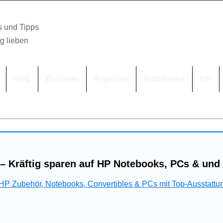
s und Tipps
lg lieben
Web
Business
Angebote
Bitdefender
HP
– Kräftig sparen auf HP Notebooks, PCs & und
 HP Zubehör, Notebooks, Convertibles & PCs mit Top-Ausstattu