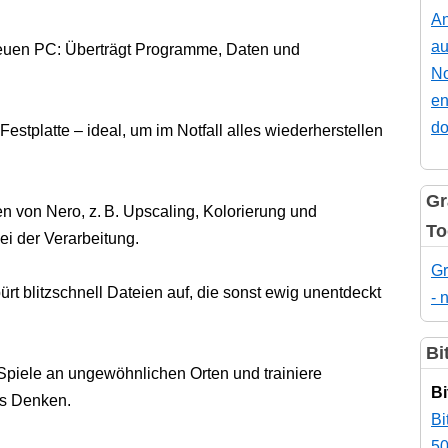
An
au
euen PC: Überträgt Programme, Daten und
No
en
do
estplatte – ideal, um im Notfall alles wiederherstellen
Gr
n von Nero, z. B. Upscaling, Kolorierung und
To
bei der Verarbeitung.
Gr
rt blitzschnell Dateien auf, die sonst ewig unentdeckt
- 
Bi
piele an ungewöhnlichen Orten und trainiere
Bi
es Denken.
Bi
50