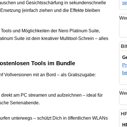
se
trauschen und Gesichtsschärfung in sekundenschnelle
-Ersetzung (einfach ziehen und die Effekte bleiben
Wer
 Tools und Möglichkeiten der Nero Platinum Suite,
inum Suite ist dein kreativer Multitool-Schrein – alles
Bi
Ge
ostenlosen Tools im Bundle
Pr
be
f Vollversionen mit an Bord – als Gratiszugabe:
Wer
direkt am PC streamen und aufzeichnen – ideal für
ische Serienabende.
HP
urfen unterwegs – schützt Dich in öffentlichen WLANs
H