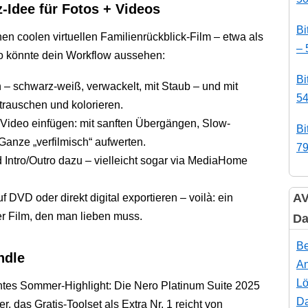
z-Idee für Fotos + Videos
Bi
nen coolen virtuellen Familienrückblick-Film – etwa als
– 
o könnte dein Workflow aussehen:
Bi
– schwarz-weiß, verwackelt, mit Staub – und mit
54
trauschen und kolorieren.
 Video einfügen: mit sanften Übergängen, Slow-
Bi
 Ganze „verfilmisch“ aufwerten.
79
Intro/Outro dazu – vielleicht sogar via MediaHome
AV
 DVD oder direkt digital exportieren – voilà: ein
er Film, den man lieben muss.
Da
Be
ndle
An
Lö
tes Sommer-Highlight: Die Nero Platinum Suite 2025
Da
r, das Gratis-Toolset als Extra Nr. 1 reicht von