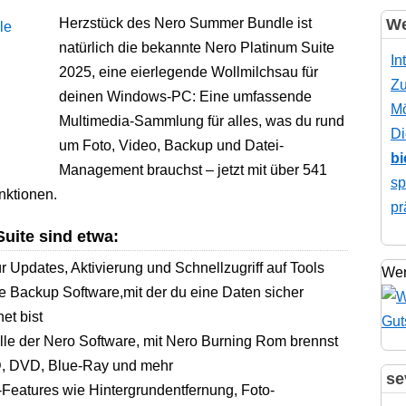
Herzstück des Nero Summer Bundle ist
We
natürlich die bekannte Nero Platinum Suite
In
2025, eine eierlegende Wollmilchsau für
Zu
deinen Windows-PC: Eine umfassende
Mö
Multimedia-Sammlung für alles, was du rund
Di
um Foto, Video, Backup und Datei-
bi
Management brauchst – jetzt mit über 541
sp
nktionen.
pr
Suite sind etwa:
ür Updates, Aktivierung und Schnellzugriff auf Tools
Wer
 Backup Software,mit der du eine Daten sicher
et bist
le der Nero Software, mit Nero Burning Rom brennst
CD, DVD, Blue-Ray und mehr
se
-Features wie Hintergrundentfernung, Foto-