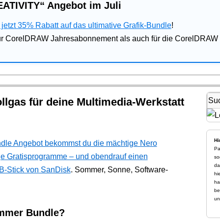
ATIVITY“ Angebot im Juli
jetzt 35% Rabatt auf das ultimative Grafik-Bundle
!
für CorelDRAW Jahresabonnement als auch für die CorelDRAW 
lgas für deine Multimedia-Werkstatt
Hi
dle Angebot bekommst du die mächtige Nero
Pa
ge Gratisprogramme – und obendrauf einen
so
da
B-Stick von SanDisk
. Sommer, Sonne, Software-
hi
ha
be
un
ummer Bundle?