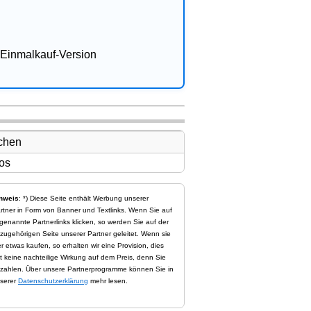
Einmalkauf-Version
nweis
: *) Diese Seite enthält Werbung unserer
rtner in Form von Banner und Textlinks. Wenn Sie auf
genannte Partnerlinks klicken, so werden Sie auf der
zugehörigen Seite unserer Partner geleitet. Wenn sie
er etwas kaufen, so erhalten wir eine Provision, dies
t keine nachteilige Wirkung auf dem Preis, denn Sie
zahlen. Über unsere Partnerprogramme können Sie in
serer
Datenschutzerklärung
mehr lesen.