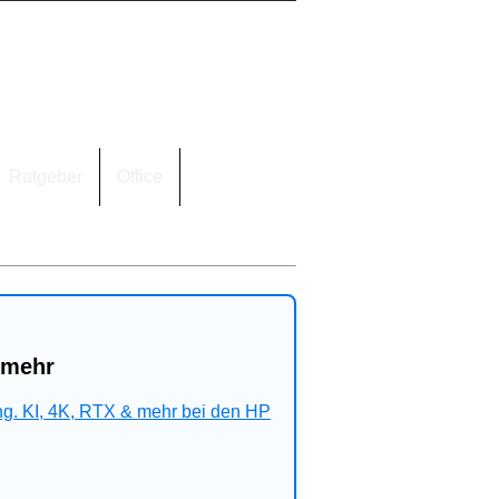
Ratgeber
Office
 mehr
ng. KI, 4K, RTX & mehr bei den HP