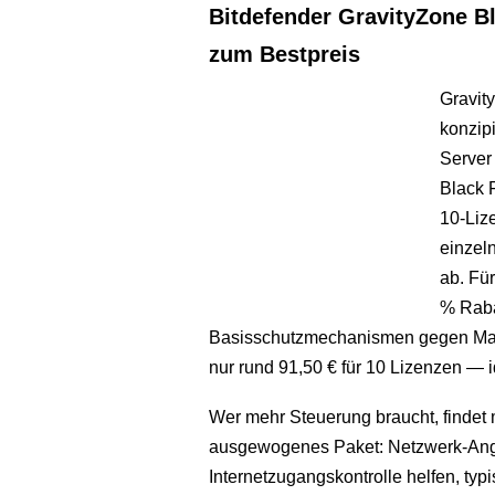
Bitdefender GravityZone B
zum Bestpreis
Gravit
konzip
Server
Black F
10-Liz
einzel
ab. Für
% Rabat
Basisschutzmechanismen gegen Mal
nur rund 91,50 € für 10 Lizenzen — id
Wer mehr Steuerung braucht, findet 
ausgewogenes Paket: Netzwerk-Angri
Internetzugangskontrolle helfen, typ