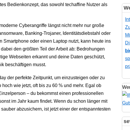
s Bedienkonzept, das sowohl tech­affine Nutzer als
We
In
moderne Cyberangriffe längst nicht mehr nur große
Zu
nsomware, Banking-Trojaner, Identitätsdiebstahl oder
Mö
in Smartphone oder einen Laptop nutzt, kann heute ins
Di
r dabei den größten Teil der Arbeit ab: Bedrohungen
bi
htige Webseiten erkannt und deine Daten geschützt,
sp
nik beschäftigen musst.
pr
day der perfekte Zeitpunkt, um einzusteigen oder zu
 hoch wie jetzt, oft bis zu 60 % und mehr. Egal ob
Wer
Einzelperson – du bekommst einen professionellen
onst im Jahr kaum findet. Wenn du schon länger mit
auber abzusichern, ist jetzt einer der entspanntesten
se