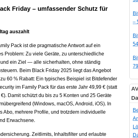
lack Friday – umfassender Schutz für
Bi
– 
ltag auszahlt
Bi
54
mily Pack ist die pragmatische Antwort auf ein
s Problem: Zu viele Geräte, zu unterschiedliche
Bi
und ein Ziel — alle sicherhalten, ohne ständig
79
steuern. Beim Black Friday 2025 liegt das Angebot
 zu 60 % Rabatt: Ein typisches Beispiel ist Bitdefender
ecurity im Family Pack für das erste Jahr 49,99 € (statt
AV
 €). Damit schützt du bis zu 5 Konten und 25 Geräte
Da
ormübergreifend (Windows, macOS, Android, iOS). In
Be
s Abo, mehrere Profile, und trotzdem individuelle
An
 und Erwachsene.
Lö
ersicherung. Zeitlimits, Inhaltsfilter und erlaubte
Da