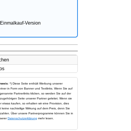
Einmalkauf-Version
nweis
: *) Diese Seite enthält Werbung unserer
rtner in Form von Banner und Textlinks. Wenn Sie auf
genannte Partnerlinks klicken, so werden Sie auf der
zugehörigen Seite unserer Partner geleitet. Wenn sie
er etwas kaufen, so erhalten wir eine Provision, dies
t keine nachteilige Wirkung auf dem Preis, denn Sie
zahlen. Über unsere Partnerprogramme können Sie in
serer
Datenschutzerklärung
mehr lesen.