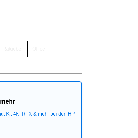
Ratgeber
Office
 mehr
ng. KI, 4K, RTX & mehr bei den HP