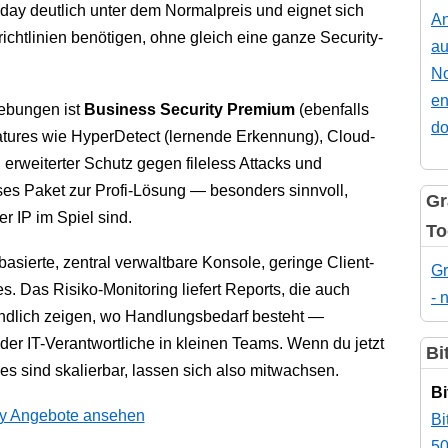
riday deutlich unter dem Normalpreis und eignet sich
An
richtlinien benötigen, ohne gleich eine ganze Security-
au
No
en
ebungen ist
Business Security Premium
(ebenfalls
do
atures wie HyperDetect (lernende Erkennung), Cloud-
erweiterter Schutz gegen fileless Attacks und
s Paket zur Profi-Lösung — besonders sinnvoll,
Gr
 IP im Spiel sind.
To
basierte, zentral verwaltbare Konsole, geringe Client-
Gr
. Das Risiko-Monitoring liefert Reports, die auch
- 
ändlich zeigen, wo Handlungsbedarf besteht —
oder IT-Verantwortliche in kleinen Teams. Wenn du jetzt
Bi
es sind skalierbar, lassen sich also mitwachsen.
Bi
ay Angebote ansehen
Bi
50