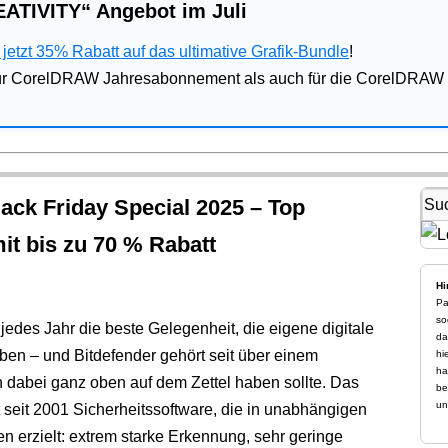
ATIVITY“ Angebot im Juli
jetzt 35% Rabatt auf das ultimative Grafik-Bundle
!
für CorelDRAW Jahresabonnement als auch für die CorelDRAW 
ack Friday Special 2025 – Top
mit bis zu 70 % Rabatt
Hi
Pa
so
 jedes Jahr die beste Gelegenheit, die eigene digitale
da
eben – und Bitdefender gehört seit über einem
hi
ha
 dabei ganz oben auf dem Zettel haben sollte. Das
be
un
seit 2001 Sicherheitssoftware, die in unabhängigen
 erzielt: extrem starke Erkennung, sehr geringe