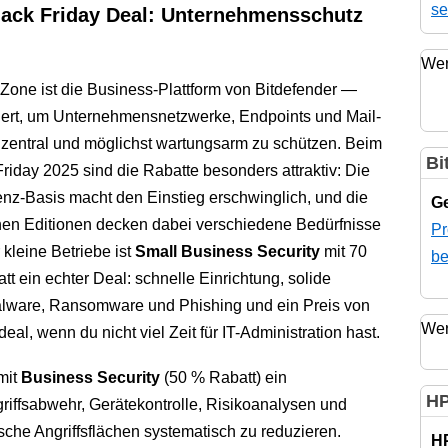
se
lack Friday Deal: Unternehmensschutz
Wer
yZone ist die Business-Plattform von Bitdefender —
iert, um Unternehmensnetzwerke, Endpoints und Mail-
 zentral und möglichst wartungsarm zu schützen. Beim
Bi
riday 2025 sind die Rabatte besonders attraktiv: Die
enz-Basis macht den Einstieg erschwinglich, und die
Ge
nen Editionen decken dabei verschiedene Bedürfnisse
Pr
 kleine Betriebe ist
Small Business Security
mit 70
be
t ein echter Deal: schnelle Einrichtung, solide
ware, Ransomware und Phishing und ein Preis von
Wer
eal, wenn du nicht viel Zeit für IT-Administration hast.
mit
Business Security
(50 % Rabatt) ein
HP
ffsabwehr, Gerätekontrolle, Risikoanalysen und
ische Angriffsflächen systematisch zu reduzieren.
H