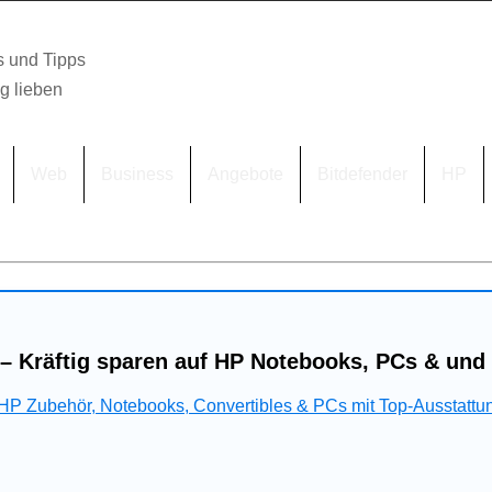
s und Tipps
lg lieben
Web
Business
Angebote
Bitdefender
HP
– Kräftig sparen auf HP Notebooks, PCs & und
 HP Zubehör, Notebooks, Convertibles & PCs mit Top-Ausstattu