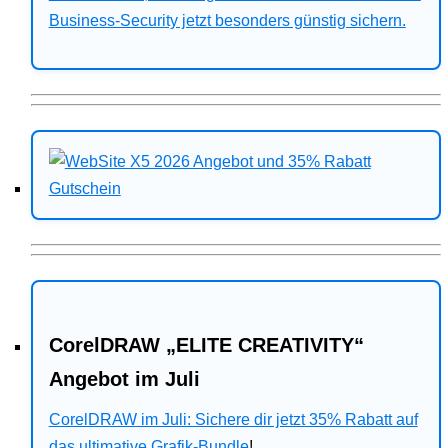
Business-Security jetzt besonders günstig sichern.
CorelDRAW „ELITE CREATIVITY“
Angebot im Juli
CorelDRAW im Juli: Sichere dir jetzt 35% Rabatt auf
das ultimative Grafik-Bundle
!