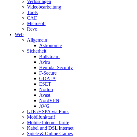
Verlosungen
Videobearbeitung
Tools
CAD
Microsoft
Revo
Web
Allgemein
Astronomie
Sicherheit
BullGuard
Avira
Heimdal Security
F-Secure
GDATA
ESET
Norton
Avast
NordVPN
AVG
LTE /HSPA via Funk
Mobilfunktarif
Mobile Internet Tarife
Kabel und DSL Internet
Spiele & Online Games