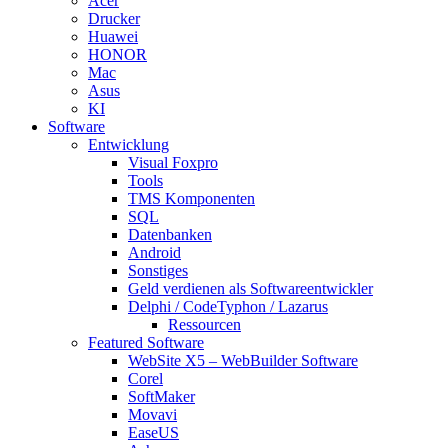
Acer
Drucker
Huawei
HONOR
Mac
Asus
KI
Software
Entwicklung
Visual Foxpro
Tools
TMS Komponenten
SQL
Datenbanken
Android
Sonstiges
Geld verdienen als Softwareentwickler
Delphi / CodeTyphon / Lazarus
Ressourcen
Featured Software
WebSite X5 – WebBuilder Software
Corel
SoftMaker
Movavi
EaseUS