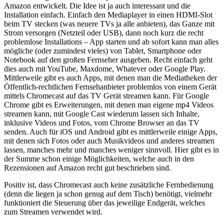
Amazon entwickelt. Die Idee ist ja auch interessant und die
Installation einfach. Einfach den Mediaplayer in einen HDMI-Slot
beim TV stecken (was neuere TVs ja alle anbieten), das Ganze mit
Strom versorgen (Netzteil oder USB), dann noch kurz die recht
problemlose Installations – App starten und ab sofort kann man alles
mögliche (oder zumindest vieles) von Tablet, Smartphone oder
Notebook auf den großen Fernseher ausgeben. Recht einfach geht
dies auch mit YouTube, Maxdome, Whatever oder Google Play.
Mittlerweile gibt es auch Apps, mit denen man die Mediatheken der
Öffentlich-rechtlichen Fernsehanbieter problemlos von einem Gerät
mittels Chromecast auf das TV Gerät streamen kann. Für Google
Chrome gibt es Erweiterungen, mit denen man eigene mp4 Videos
streamen kann, mit Google Cast wiederum lassen sich Inhalte,
inklusive Videos und Fotos, vom Chrome Browser an das TV
senden. Auch für iOS und Android gibt es mittlerweile einige Apps,
mit denen sich Fotos oder auch Musikvideos und anderes streamen
lassen, manches mehr und manches weniger sinnvoll. Hier gibt es in
der Summe schon einige Möglichkeiten, welche auch in den
Rezensionen auf Amazon recht gut beschrieben sind.
Positiv ist, dass Chromecast auch keine zusätzliche Fernbedienung
(denn die liegen ja schon genug auf dem Tisch) benötigt, vielmehr
funktioniert die Steuerung über das jeweilige Endgerät, welches
zum Streamen verwendet wird.