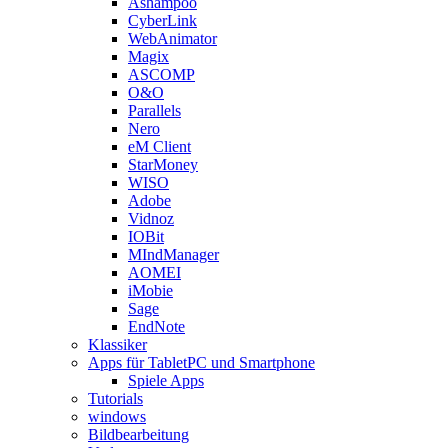
Ashampoo
CyberLink
WebAnimator
Magix
ASCOMP
O&O
Parallels
Nero
eM Client
StarMoney
WISO
Adobe
Vidnoz
IOBit
MIndManager
AOMEI
iMobie
Sage
EndNote
Klassiker
Apps für TabletPC und Smartphone
Spiele Apps
Tutorials
windows
Bildbearbeitung