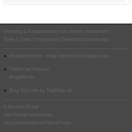
Werbung & Kooperationen mit unseren Webseiten
Tools & Links
Impressum
Datenschutzerklärung
Blogverzeichnis - Blog Verzeichnis bloggerei.de
Firefox bei Foxload
Blogtotal.de
Blog Top Liste by TopBlogs.de
© Michael Bickel
Alle Rechte vorbehalten
Stolz präsentiert von WordPress.