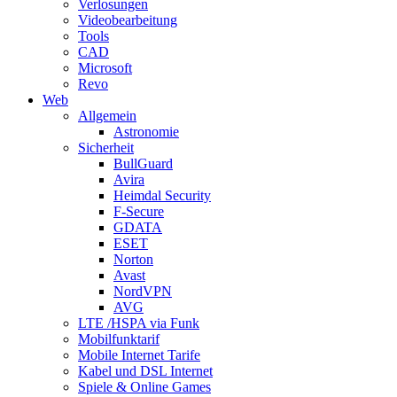
Verlosungen
Videobearbeitung
Tools
CAD
Microsoft
Revo
Web
Allgemein
Astronomie
Sicherheit
BullGuard
Avira
Heimdal Security
F-Secure
GDATA
ESET
Norton
Avast
NordVPN
AVG
LTE /HSPA via Funk
Mobilfunktarif
Mobile Internet Tarife
Kabel und DSL Internet
Spiele & Online Games