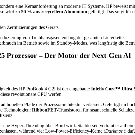
, sondern eine Kernanforderung an moderne IT-Systeme. HP beweist mi
se wird zu
50 % aus recyceltem Aluminium
gefertigt. Das sorgt für 
len Zertifizierungen des Geräts:
Reduzierung von Treibhausgasen entlang der gesamten Lieferkette.
erbrauch im Betrieb sowie im Standby-Modus, was langfristig die Bet
25 Prozessor – Der Motor der Next-Gen AI
igkeit des HP ProBook 4 G2i ist der eingebaute
Intel® Core™ Ultra 
 diese revolutionäre CPU werfen.
traditionellen Pfade der Prozessorarchitektur verlassen. Gefertigt im h
de Technologien:
RibbonFET
-Transistoren für rasant schnelle Schaltz
fizienz.
ische Hyper-Threading über Bord wirft. Stattdessen vertraut er auf ei
tzenlasten, während vier Low-Power-Efficiency-Kerne (
Darkmont
) daf