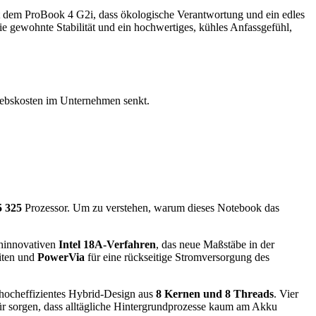
t dem ProBook 4 G2i, dass ökologische Verantwortung und ein edles
die gewohnte Stabilität und ein hochwertiges, kühles Anfassgefühl,
riebskosten im Unternehmen senkt.
5 325
Prozessor. Um zu verstehen, warum dieses Notebook das
ochinnovativen
Intel 18A-Verfahren
, das neue Maßstäbe in der
eiten und
PowerVia
für eine rückseitige Stromversorgung des
n hocheffizientes Hybrid-Design aus
8 Kernen und 8 Threads
. Vier
ür sorgen, dass alltägliche Hintergrundprozesse kaum am Akku