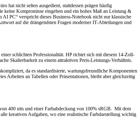
ro hat nicht selten ausgedient, stattdessen prägen häufig
 die keine Kompromisse eingehen und ein hohes Maß an Leistung &
n AI PC“ verspricht dieses Business-Notebook nicht nur klassische
e Antwort auf die drängendsten Fragen moderner IT-Abteilungen und
er schlichten Professionalität. HP richtet sich mit diesem 14-Zoll-
he Skalierbarkeit zu einem attraktiven Preis-Leistungs-Verhältnis.
kompliziert, da es standardisierte, wartungsfreundliche Komponenten
es Arbeiten an Tabellen oder Präsentationen, bleibt aber gleichzeitig
keit von 400 nits und einer Farbabdeckung von 100% sRGB. Mit dem
e kreativen Aufgaben, wo eine realistische Farbdarstellung wichtig