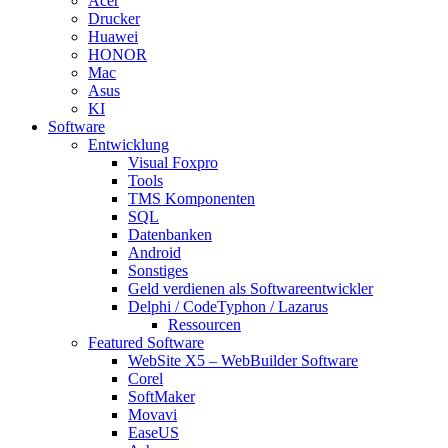
Acer
Drucker
Huawei
HONOR
Mac
Asus
KI
Software
Entwicklung
Visual Foxpro
Tools
TMS Komponenten
SQL
Datenbanken
Android
Sonstiges
Geld verdienen als Softwareentwickler
Delphi / CodeTyphon / Lazarus
Ressourcen
Featured Software
WebSite X5 – WebBuilder Software
Corel
SoftMaker
Movavi
EaseUS