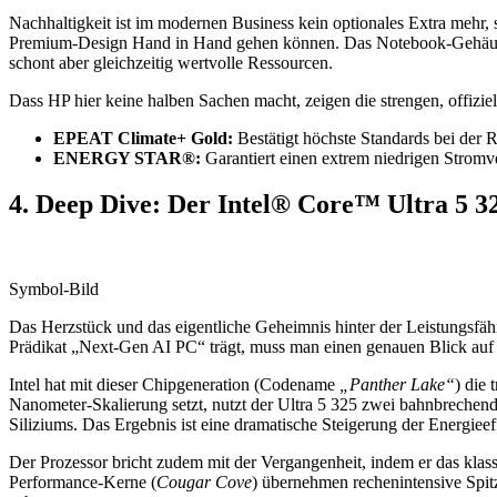
Nachhaltigkeit ist im modernen Business kein optionales Extra mehr
Premium-Design Hand in Hand gehen können. Das Notebook-Gehäu
schont aber gleichzeitig wertvolle Ressourcen.
Dass HP hier keine halben Sachen macht, zeigen die strengen, offiziel
EPEAT Climate+ Gold:
Bestätigt höchste Standards bei der 
ENERGY STAR®:
Garantiert einen extrem niedrigen Stromv
4. Deep Dive: Der Intel® Core™ Ultra 5 3
Symbol-Bild
Das Herzstück und das eigentliche Geheimnis hinter der Leistungsfäh
Prädikat „Next-Gen AI PC“ trägt, muss man einen genauen Blick auf
Intel hat mit dieser Chipgeneration (Codename
„Panther Lake“
) die 
Nanometer-Skalierung setzt, nutzt der Ultra 5 325 zwei bahnbrechen
Siliziums. Das Ergebnis ist eine dramatische Steigerung der Energieef
Der Prozessor bricht zudem mit der Vergangenheit, indem er das klass
Performance-Kerne (
Cougar Cove
) übernehmen rechenintensive Spi