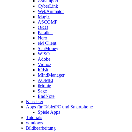
Ashampoo
CyberLink
WebAnimator
Magix
ASCOMP
O&O
Parallels
Nero
eM Client
StarMoney
WISO
Adobe
Vidnoz
IOBit
MIndManager
AOMEI
iMobie
Sage
EndNote
Klassiker
Apps für TabletPC und Smartphone
Spiele Apps
Tutorials
windows
Bildbearbeitung