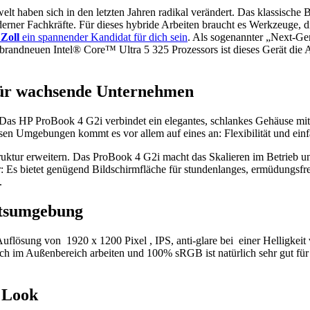
t haben sich in den letzten Jahren radikal verändert. Das klassische Bü
rner Fachkräfte. Für dieses hybride Arbeiten braucht es Werkzeuge,
 Zoll
ein spannender Kandidat für dich sein
. Als sogenannter „Next-Ge
es brandneuen Intel® Core™ Ultra 5 325 Prozessors ist dieses Gerät di
t für wachsende Unternehmen
s HP ProBook 4 G2i verbindet ein elegantes, schlankes Gehäuse mit ein
n Umgebungen kommt es vor allem auf eines an: Flexibilität und einfac
ruktur erweitern. Das ProBook 4 G2i macht das Skalieren im Betrieb un
: Es bietet genügend Bildschirmfläche für stundenlanges, ermüdungsfrei
.
eitsumgebung
r Auflösung von 1920 x 1200 Pixel , IPS, anti-glare bei einer Hellig
m Außenbereich arbeiten und 100% sRGB ist natürlich sehr gut für all
 Look