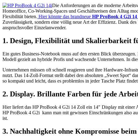
Die Anforderungen an die moderne Arbeitswel
Homeoffice, Co-Working-Spaces und Geschäftsreisen den Alltag mode
Flexibilität bieten.
Hier könnte das brandneue
HP ProBook 4 G2i 14
Zuverlässigkeit, sondern eine völlig neue Art der Effizienz. Dank d
anspruchsvoller Einzelanwender.
1. Design, Flexibilität und Skalierbarkei
Ein gutes Business-Notebook muss auf den ersten Blick überzeugen. Da
Modell gezielt an hybride Profis und wachsende Unternehmen. In diese
Unternehmen müssen oft schnell reagieren und ihre Hardware-Infrast
nutzt. Das 14-Zoll-Format stellt dabei den absoluten „Sweet Spot“ dar
so kompakt und leicht, dass es problemlos in jeder Tasche Platz findet
2. Display. Brillante Farben für jede Arb
Hier liefert das HP ProBook 4 G2i 14 Zoll ein 14″ Display mit eine
HP ProBook 4 G2i kann man mit gewissen Einschränkungen also auch i
ist.
3. Nachhaltigkeit ohne Kompromisse beim