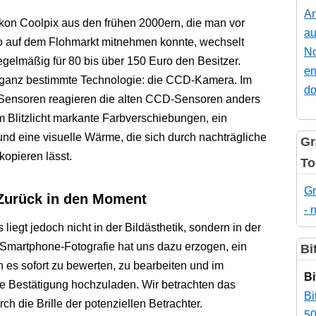
An
kon Coolpix aus den frühen 2000ern, die man vor
au
uro auf dem Flohmarkt mitnehmen konnte, wechselt
No
egelmäßig für 80 bis über 150 Euro den Besitzer.
en
e ganz bestimmte Technologie: die CCD-Kamera. Im
do
nsoren reagieren die alten CCD-Sensoren anders
em Blitzlicht markante Farbverschiebungen, ein
und eine visuelle Wärme, die sich durch nachträgliche
Gr
opieren lässt.
To
Gr
 Zurück in den Moment
- 
iegt jedoch nicht in der Bildästhetik, sondern in der
 Smartphone-Fotografie hat uns dazu erzogen, ein
Bi
 es sofort zu bewerten, zu bearbeiten und im
Bi
tale Bestätigung hochzuladen. Wir betrachten das
Bi
h die Brille der potenziellen Betrachter.
50