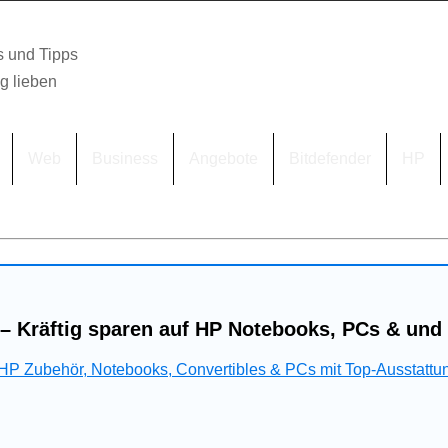
s und Tipps
lg lieben
Web
Business
Angebote
Bitdefender
HP
– Kräftig sparen auf HP Notebooks, PCs & und
 HP Zubehör, Notebooks, Convertibles & PCs mit Top-Ausstattu