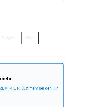
Ratgeber
Office
 mehr
ng. KI, 4K, RTX & mehr bei den HP