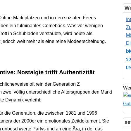
We
nline-Marktplätzen und in den sozialen Feeds
In
leben ein fulminantes Comeback. Was vor wenigen
Zu
rott in Schubladen verstaubte, wird heute als
Mö
kt jedoch weit mehr als eine reine Modeerscheinung.
Di
bi
sp
pr
ive: Nostalgie trifft Authentizität
chlicherweise oft rein der Generation Z
Wer
en zwei völlig unterschiedliche Altersgruppen den Markt
e Dynamik verleiht:
Für die Generation, die zwischen 1981 und 1996
amera der 2000er ein emotionales Zeitdokument. Sie
se
n unbeschwerte Partys und an eine Ära, in der das