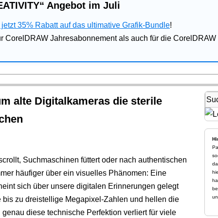
ATIVITY“ Angebot im Juli
jetzt 35% Rabatt auf das ultimative Grafik-Bundle
!
für CorelDRAW Jahresabonnement als auch für die CorelDRAW 
 alte Digitalkameras die sterile
chen
Hi
Pa
so
crollt, Suchmaschinen füttert oder nach authentischen
da
mer häufiger über ein visuelles Phänomen: Eine
hi
ha
cheint sich über unsere digitalen Erinnerungen gelegt
be
un
bis zu dreistellige Megapixel-Zahlen und hellen die
genau diese technische Perfektion verliert für viele