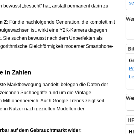
se
n bewusst „besucht“ hat, anstatt permanent darin zu
Wer
n Z
: Für die nachfolgende Generation, die komplett mit
ufgewachsen ist, wirkt eine Y2K-Kamera dagegen
t. Sie suchen bewusst nach dem Unperfekten als
lgorithmische Gleichförmigkeit moderner Smartphone-
Bi
Ge
Pr
pe in Zahlen
be
este Marktbewegung handelt, belegen die Daten der
zeichnen Suchbegriffe rund um die Vintage-
Wer
en Millionenbereich. Auch Google Trends zeigt seit
enn Nutzer nach gezielten Modellen der
HP
ürbar auf dem Gebrauchtmarkt wider:
H