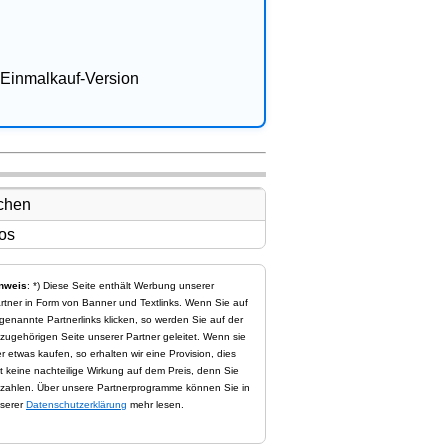
Einmalkauf-Version
nweis
: *) Diese Seite enthält Werbung unserer
rtner in Form von Banner und Textlinks. Wenn Sie auf
genannte Partnerlinks klicken, so werden Sie auf der
zugehörigen Seite unserer Partner geleitet. Wenn sie
er etwas kaufen, so erhalten wir eine Provision, dies
t keine nachteilige Wirkung auf dem Preis, denn Sie
zahlen. Über unsere Partnerprogramme können Sie in
serer
Datenschutzerklärung
mehr lesen.