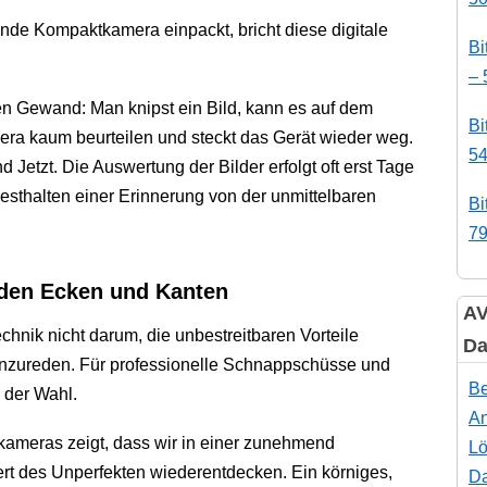
nde Kompaktkamera einpackt, bricht diese digitale
Bi
– 
en Gewand: Man knipst ein Bild, kann es auf dem
Bi
era kaum beurteilen und steckt das Gerät wieder weg.
54
 Jetzt. Die Auswertung der Bilder erfolgt oft erst Tage
esthalten einer Erinnerung von der unmittelbaren
Bi
79
 den Ecken und Kanten
AV
hnik nicht darum, die unbestreitbaren Vorteile
Da
zureden. Für professionelle Schnappschüsse und
Be
 der Wahl.
An
ameras zeigt, dass wir in einer zunehmend
Lö
ert des Unperfekten wiederentdecken. Ein körniges,
Da