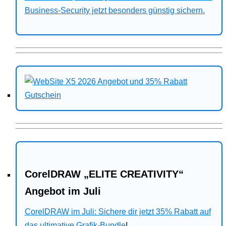
Business-Security jetzt besonders günstig sichern.
CorelDRAW „ELITE CREATIVITY“
Angebot im Juli
CorelDRAW im Juli: Sichere dir jetzt 35% Rabatt auf
das ultimative Grafik-Bundle
!