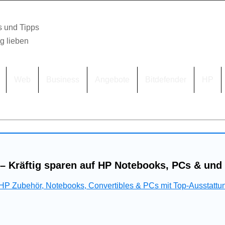
s und Tipps
lg lieben
Web
Business
Angebote
Bitdefender
HP
– Kräftig sparen auf HP Notebooks, PCs & und
 HP Zubehör, Notebooks, Convertibles & PCs mit Top-Ausstattu