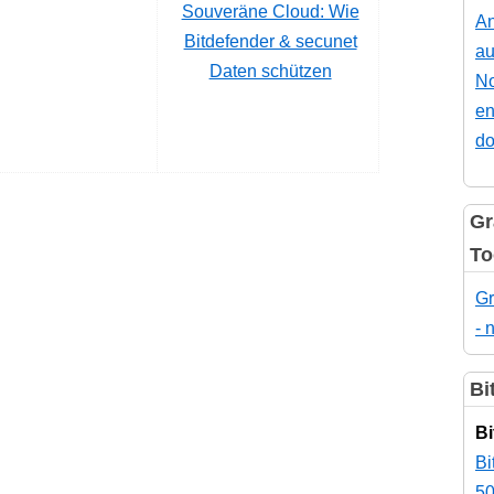
Souveräne Cloud: Wie
An
Bitdefender & secunet
au
Daten schützen
No
en
do
Gr
To
Gr
- 
Bi
Bi
Bi
50