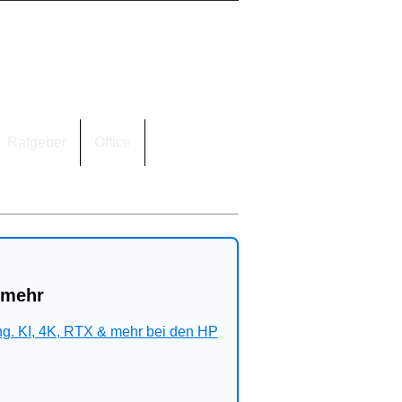
Ratgeber
Office
 mehr
ng. KI, 4K, RTX & mehr bei den HP