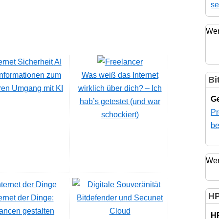
se
Wer
Informationen zum
Was weiß das Internet
Bi
ren Umgang mit KI
wirklich über dich? – Ich
Ge
hab’s getestet (und war
Pr
schockiert)
be
Wer
HP
ernet der Dinge:
ancen gestalten
H