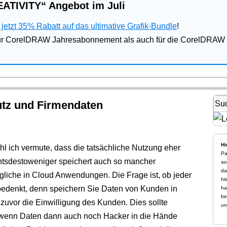
ATIVITY“ Angebot im Juli
jetzt 35% Rabatt auf das ultimative Grafik-Bundle
!
für CorelDRAW Jahresabonnement als auch für die CorelDRAW 
utz und Firmendaten
Hi
hl ich vermute, dass die tatsächliche Nutzung eher
Pa
chtsdestoweniger speichert auch so mancher
so
da
liche in Cloud Anwendungen. Die Frage ist, ob jeder
hi
edenkt, denn speichern Sie Daten von Kunden in
ha
be
zuvor die Einwilligung des Kunden. Dies sollte
un
 wenn Daten dann auch noch Hacker in die Hände