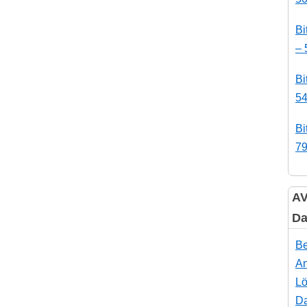
Bi
– 
Bi
54
Bi
79
AV
Da
Be
An
Lö
Da