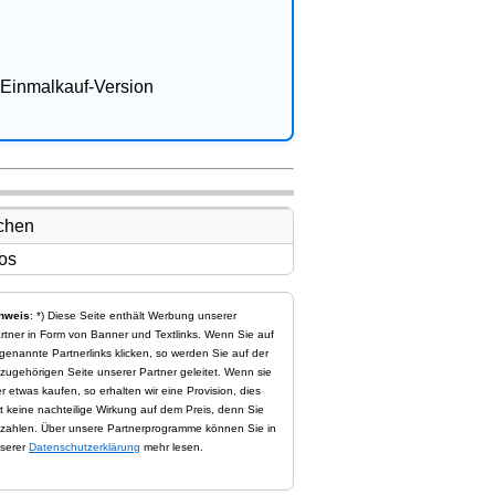
Einmalkauf-Version
nweis
: *) Diese Seite enthält Werbung unserer
rtner in Form von Banner und Textlinks. Wenn Sie auf
genannte Partnerlinks klicken, so werden Sie auf der
zugehörigen Seite unserer Partner geleitet. Wenn sie
er etwas kaufen, so erhalten wir eine Provision, dies
t keine nachteilige Wirkung auf dem Preis, denn Sie
zahlen. Über unsere Partnerprogramme können Sie in
serer
Datenschutzerklärung
mehr lesen.