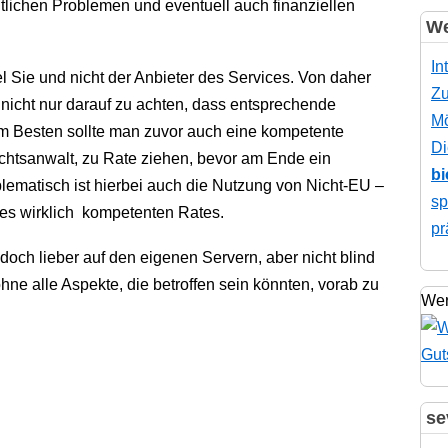
htlichen Problemen und eventuell auch finanziellen
We
In
el Sie und nicht der Anbieter des Services. Von daher
Zu
 nicht nur darauf zu achten, dass entsprechende
Mö
am Besten sollte man zuvor auch eine kompetente
Di
chtsanwalt, zu Rate ziehen, bevor am Ende ein
bi
blematisch ist hierbei auch die Nutzung von Nicht-EU –
sp
ines wirklich kompetenten Rates.
pr
och lieber auf den eigenen Servern, aber nicht blind
hne alle Aspekte, die betroffen sein könnten, vorab zu
Wer
se