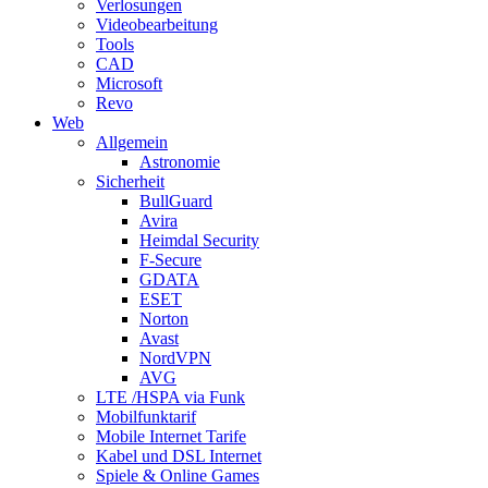
Verlosungen
Videobearbeitung
Tools
CAD
Microsoft
Revo
Web
Allgemein
Astronomie
Sicherheit
BullGuard
Avira
Heimdal Security
F-Secure
GDATA
ESET
Norton
Avast
NordVPN
AVG
LTE /HSPA via Funk
Mobilfunktarif
Mobile Internet Tarife
Kabel und DSL Internet
Spiele & Online Games