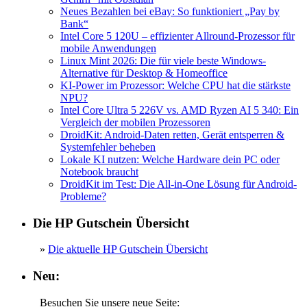
Neues Bezahlen bei eBay: So funktioniert „Pay by
Bank“
Intel Core 5 120U – effizienter Allround-Prozessor für
mobile Anwendungen
Linux Mint 2026: Die für viele beste Windows-
Alternative für Desktop & Homeoffice
KI-Power im Prozessor: Welche CPU hat die stärkste
NPU?
Intel Core Ultra 5 226V vs. AMD Ryzen AI 5 340: Ein
Vergleich der mobilen Prozessoren
DroidKit: Android-Daten retten, Gerät entsperren &
Systemfehler beheben
Lokale KI nutzen: Welche Hardware dein PC oder
Notebook braucht
DroidKit im Test: Die All-in-One Lösung für Android-
Probleme?
Die HP Gutschein Übersicht
»
Die aktuelle HP Gutschein Übersicht
Neu:
Besuchen Sie unsere neue Seite: