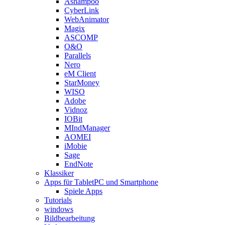
Ashampoo
CyberLink
WebAnimator
Magix
ASCOMP
O&O
Parallels
Nero
eM Client
StarMoney
WISO
Adobe
Vidnoz
IOBit
MIndManager
AOMEI
iMobie
Sage
EndNote
Klassiker
Apps für TabletPC und Smartphone
Spiele Apps
Tutorials
windows
Bildbearbeitung