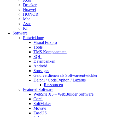
Acer
Drucker
Huawei
HONOR
Mac
Asus
KI
Software
Entwicklung
Visual Foxpro
Tools
TMS Komponenten
SQL
Datenbanken
Android
Sonstiges
Geld verdienen als Softwareentwickler
Delphi / CodeTyphon / Lazarus
Ressourcen
Featured Software
WebSite X5 – WebBuilder Software
Corel
SoftMaker
Movavi
EaseUS