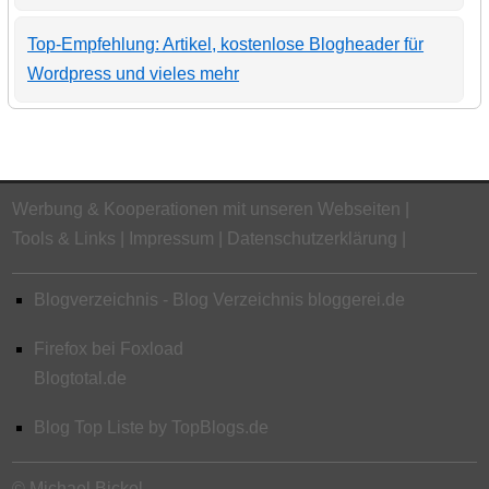
Top-Empfehlung: Artikel, kostenlose Blogheader für
Wordpress und vieles mehr
Werbung & Kooperationen mit unseren Webseiten
Tools & Links
Impressum
Datenschutzerklärung
Blogverzeichnis - Blog Verzeichnis bloggerei.de
Firefox bei Foxload
Blogtotal.de
Blog Top Liste by TopBlogs.de
© Michael Bickel