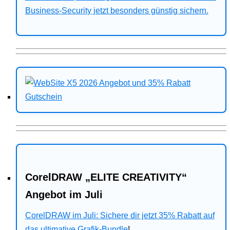
Business-Security jetzt besonders günstig sichern.
CorelDRAW „ELITE CREATIVITY“
Angebot im Juli
CorelDRAW im Juli: Sichere dir jetzt 35% Rabatt auf
das ultimative Grafik-Bundle
!