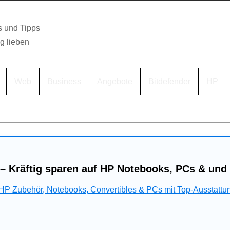
s und Tipps
lg lieben
Web
Business
Angebote
Bitdefender
HP
– Kräftig sparen auf HP Notebooks, PCs & und
 HP Zubehör, Notebooks, Convertibles & PCs mit Top-Ausstattu