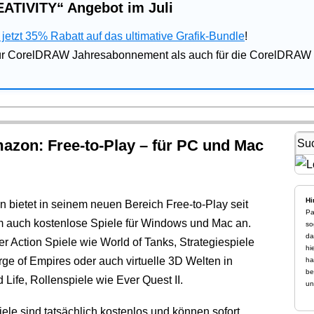
ATIVITY“ Angebot im Juli
jetzt 35% Rabatt auf das ultimative Grafik-Bundle
!
für CorelDRAW Jahresabonnement als auch für die CorelDRAW 
azon: Free-to-Play – für PC und Mac
Hi
 bietet in seinem neuen Bereich Free-to-Play seit
Pa
 auch kostenlose Spiele für Windows und Mac an.
so
da
r Action Spiele wie World of Tanks, Strategiespiele
hi
rge of Empires oder auch virtuelle 3D Welten in
ha
be
Life, Rollenspiele wie Ever Quest II.
un
ele sind tatsächlich kostenlos und können sofort