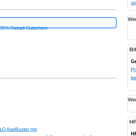
se
Wer
Bi
Ge
Pr
be
Wer
HP
H