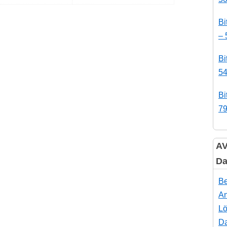
Bi
– 
Bi
54
Bi
79
AV
Da
Be
An
Lö
Da