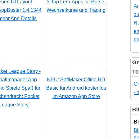
3 Top Lern-Apps für Börse,
An
ppBuster 1.4.1344
Wechselkurse und Trading
au
mehr App-Details
No
en
do
Gr
To
NEU: SoftMaker Office HD
Gr
id Spiele Spaß für
Basic für Android kostenlos
- 
chendurch: Pocket
im Amazon App Store
League Story
Bi
Bi
Bi
50