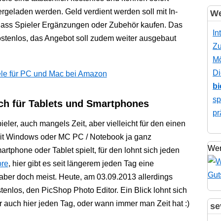
rgeladen werden. Geld verdient werden soll mit In-
We
 dass Spieler Ergänzungen oder Zubehör kaufen. Das
In
kostenlos, das Angebot soll zudem weiter ausgebaut
Zu
Mö
Di
iele für PC und Mac bei Amazon
bi
sp
ch für Tablets und Smartphones
pr
ieler, auch mangels Zeit, aber vielleicht für den einen
mit Windows oder MC PC / Notebook ja ganz
Wer
tphone oder Tablet spielt, für den lohnt sich jeden
re
, hier gibt es seit längerem jeden Tag eine
 aber doch meist. Heute, am 03.09.2013 allerdings
stenlos, den PicShop Photo Editor. Ein Blick lohnt sich
auch hier jeden Tag, oder wann immer man Zeit hat :)
se