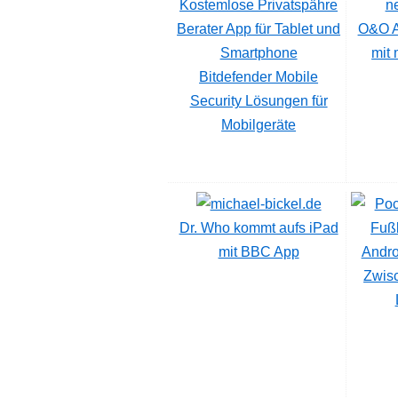
O&O A
mit 
Bitdefender Mobile
Security Lösungen für
Mobilgeräte
Dr. Who kommt aufs iPad
mit BBC App
Andro
Zwis