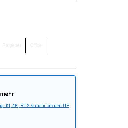
Ratgeber
Office
 mehr
ng. KI, 4K, RTX & mehr bei den HP