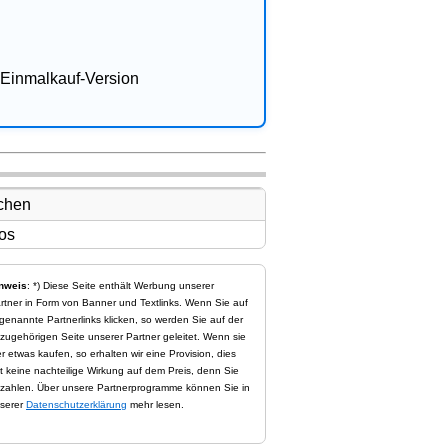
Einmalkauf-Version
nweis
: *) Diese Seite enthält Werbung unserer
rtner in Form von Banner und Textlinks. Wenn Sie auf
genannte Partnerlinks klicken, so werden Sie auf der
zugehörigen Seite unserer Partner geleitet. Wenn sie
er etwas kaufen, so erhalten wir eine Provision, dies
t keine nachteilige Wirkung auf dem Preis, denn Sie
zahlen. Über unsere Partnerprogramme können Sie in
serer
Datenschutzerklärung
mehr lesen.