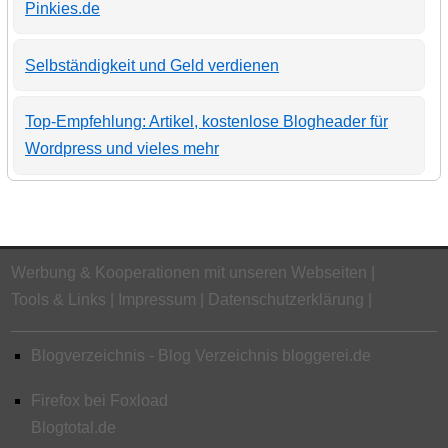
Pinkies.de
Selbständigkeit und Geld verdienen
Top-Empfehlung: Artikel, kostenlose Blogheader für
Wordpress und vieles mehr
Werbung & Kooperationen mit unseren Webseiten
Tools & Links
Impressum
Datenschutzerklärung
Blogverzeichnis - Blog Verzeichnis bloggerei.de
Firefox bei Foxload
Blogtotal.de