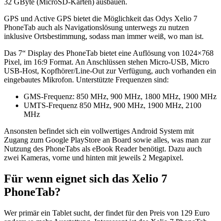
32 GByte (MicroSD-Karten) ausbauen.
GPS und Active GPS bietet die Möglichkeit das Odys Xelio 7
PhoneTab auch als Navigationslösung unterwegs zu nutzen
inklusive Ortsbestimmung, sodass man immer weiß, wo man ist.
Das 7“ Display des PhoneTab bietet eine Auflösung von 1024×768
Pixel, im 16:9 Format. An Anschlüssen stehen Micro-USB, Micro
USB-Host, Kopfhörer/Line-Out zur Verfügung, auch vorhanden ein
eingebautes Mikrofon. Unterstützte Frequenzen sind:
GMS-Frequenz: 850 MHz, 900 MHz, 1800 MHz, 1900 MHz
UMTS-Frequenz 850 MHz, 900 MHz, 1900 MHz, 2100
MHz
Ansonsten befindet sich ein vollwertiges Android System mit
Zugang zum Google PlayStore an Board sowie alles, was man zur
Nutzung des PhoneTabs als eBook Reader benötigt. Dazu auch
zwei Kameras, vorne und hinten mit jeweils 2 Megapixel.
Für wenn eignet sich das Xelio 7
PhoneTab?
Wer primär ein Tablet sucht, der findet für den Preis von 129 Euro