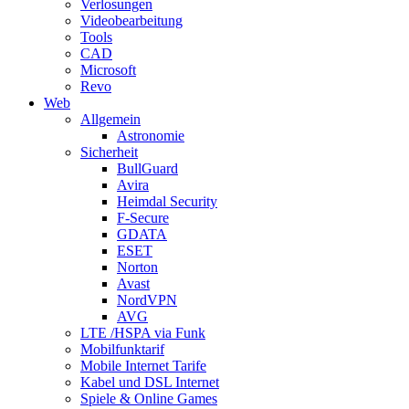
Verlosungen
Videobearbeitung
Tools
CAD
Microsoft
Revo
Web
Allgemein
Astronomie
Sicherheit
BullGuard
Avira
Heimdal Security
F-Secure
GDATA
ESET
Norton
Avast
NordVPN
AVG
LTE /HSPA via Funk
Mobilfunktarif
Mobile Internet Tarife
Kabel und DSL Internet
Spiele & Online Games