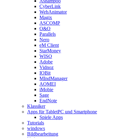
Ashampoo
CyberLink
WebAnimator
Magix
ASCOMP
O&O
Parallels
Nero
eM Client
StarMoney
WISO
Adobe
Vidnoz
IOBit
MIndManager
AOMEI
iMobie
Sage
EndNote
Klassiker
Apps für TabletPC und Smartphone
Spiele Apps
Tutorials
windows
Bildbearbeitung