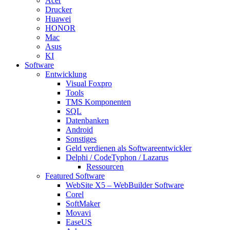
Acer
Drucker
Huawei
HONOR
Mac
Asus
KI
Software
Entwicklung
Visual Foxpro
Tools
TMS Komponenten
SQL
Datenbanken
Android
Sonstiges
Geld verdienen als Softwareentwickler
Delphi / CodeTyphon / Lazarus
Ressourcen
Featured Software
WebSite X5 – WebBuilder Software
Corel
SoftMaker
Movavi
EaseUS