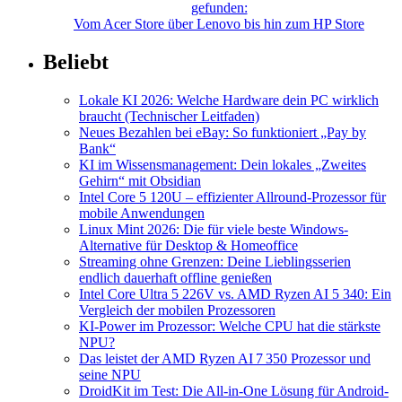
gefunden:
Vom Acer Store über Lenovo bis hin zum HP Store
Beliebt
Lokale KI 2026: Welche Hardware dein PC wirklich
braucht (Technischer Leitfaden)
Neues Bezahlen bei eBay: So funktioniert „Pay by
Bank“
KI im Wissensmanagement: Dein lokales „Zweites
Gehirn“ mit Obsidian
Intel Core 5 120U – effizienter Allround-Prozessor für
mobile Anwendungen
Linux Mint 2026: Die für viele beste Windows-
Alternative für Desktop & Homeoffice
Streaming ohne Grenzen: Deine Lieblingsserien
endlich dauerhaft offline genießen
Intel Core Ultra 5 226V vs. AMD Ryzen AI 5 340: Ein
Vergleich der mobilen Prozessoren
KI-Power im Prozessor: Welche CPU hat die stärkste
NPU?
Das leistet der AMD Ryzen AI 7 350 Prozessor und
seine NPU
DroidKit im Test: Die All-in-One Lösung für Android-